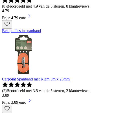
(
8
)
Beoordeeld met 4.9 van de 5 sterren, 8 klantreviews
4
.
79
Prijs: 4.79 euro
Bekijk alles in spanband
Carpoint Spanband met Klem 3m x 25mm
(
2
)
Beoordeeld met 3.5 van de 5 sterren, 2 klantreviews
3
.
89
Prijs: 3.89 euro