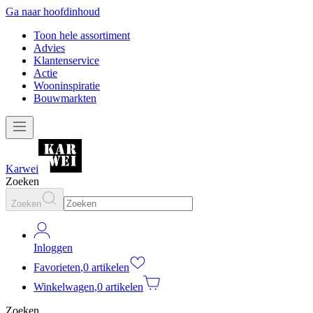
Ga naar hoofdinhoud
Toon hele assortiment
Advies
Klantenservice
Actie
Wooninspiratie
Bouwmarkten
Karwei
Zoeken
Zoeken
Inloggen
Favorieten
,
0 artikelen
Winkelwagen
,
0 artikelen
Zoeken