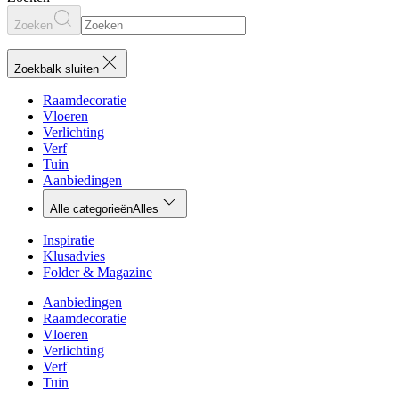
Zoeken
Zoekbalk sluiten
Raamdecoratie
Vloeren
Verlichting
Verf
Tuin
Aanbiedingen
Alle categorieën
Alles
Inspiratie
Klusadvies
Folder & Magazine
Aanbiedingen
Raamdecoratie
Vloeren
Verlichting
Verf
Tuin