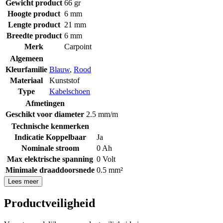
Gewicht product
66 gr
Hoogte product
6 mm
Lengte product
21 mm
Breedte product
6 mm
Merk
Carpoint
Algemeen
Kleurfamilie
Blauw
,
Rood
Materiaal
Kunststof
Type
Kabelschoen
Afmetingen
Geschikt voor diameter
2.5 mm/m
Technische kenmerken
Indicatie Koppelbaar
Ja
Nominale stroom
0 Ah
Max elektrische spanning
0 Volt
Minimale draaddoorsnede
0.5 mm²
Lees meer
Productveiligheid