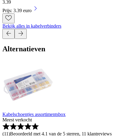
3
.
39
Prijs: 3.39 euro
Bekijk alles in kabelverbinders
Alternatieven
Kabelschoentjes assortimentsbox
Meest verkocht
(
11
)
Beoordeeld met 4.1 van de 5 sterren, 11 klantreviews