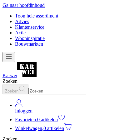
Ga naar hoofdinhoud
Toon hele assortiment
Advies
Klantenservice
Actie
Wooninspiratie
Bouwmarkten
Karwei
Zoeken
Zoeken
Inloggen
Favorieten
,
0 artikelen
Winkelwagen
,
0 artikelen
Zoeken