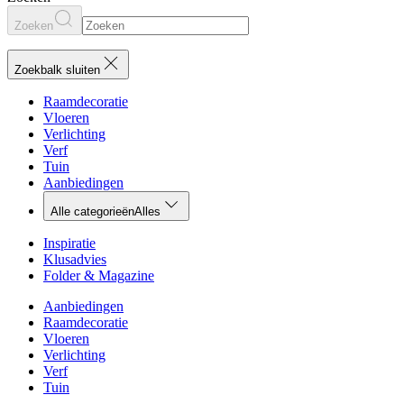
Zoeken
Zoekbalk sluiten
Raamdecoratie
Vloeren
Verlichting
Verf
Tuin
Aanbiedingen
Alle categorieën
Alles
Inspiratie
Klusadvies
Folder & Magazine
Aanbiedingen
Raamdecoratie
Vloeren
Verlichting
Verf
Tuin