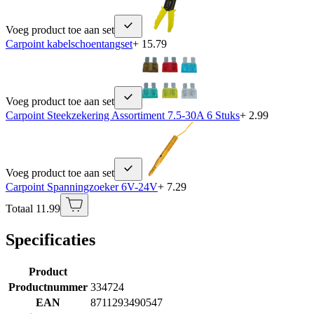
Voeg product toe aan set
Carpoint kabelschoentangset
+ 15.79
Voeg product toe aan set
Carpoint Steekzekering Assortiment 7.5-30A 6 Stuks
+ 2.99
Voeg product toe aan set
Carpoint Spanningzoeker 6V-24V
+ 7.29
Totaal 11.99
Specificaties
Product
Productnummer
334724
EAN
8711293490547