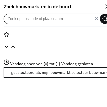
S
Zoek bouwmarkten in de buurt
Smart home merken
Rozenstraat 3
Shelly
Vandaag open van {0} tot {1}
Vandaag gesloten
3772JH Amersfoort
+31 01234567
geselecteerd als mijn bouwmarkt
selecteer bouwmar
Filter
Meer over deze bouwmarkt
1
resultaten
Shelly Wall Display XL slim 
bedieningspaneel WiFi zwart