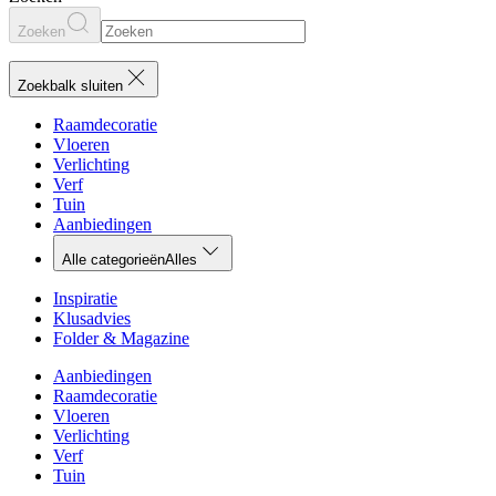
Zoeken
Zoekbalk sluiten
Raamdecoratie
Vloeren
Verlichting
Verf
Tuin
Aanbiedingen
Alle categorieën
Alles
Inspiratie
Klusadvies
Folder & Magazine
Aanbiedingen
Raamdecoratie
Vloeren
Verlichting
Verf
Tuin