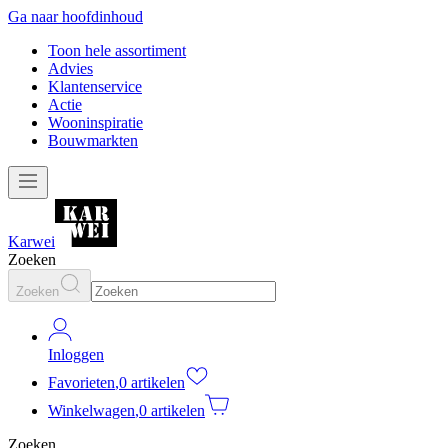
Ga naar hoofdinhoud
Toon hele assortiment
Advies
Klantenservice
Actie
Wooninspiratie
Bouwmarkten
Karwei
Zoeken
Zoeken
Inloggen
Favorieten
,
0 artikelen
Winkelwagen
,
0 artikelen
Zoeken