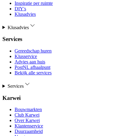
Inspiratie per ruimte
DIY's
Klusadvies
Klusadvies
Services
Gereedschap huren
Klusservice
Advies aan huis
PostNL afhaalpunt
Bekijk alle services
Services
Karwei
Bouwmarkten
Club Karwei
Over Karwei
Klantenservice
Duurzaamheid