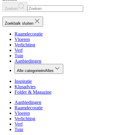
Zoeken
Zoekbalk sluiten
Raamdecoratie
Vloeren
Verlichting
Verf
Tuin
Aanbiedingen
Alle categorieën
Alles
Inspiratie
Klusadvies
Folder & Magazine
Aanbiedingen
Raamdecoratie
Vloeren
Verlichting
Verf
Tuin