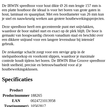
De IRWIN speedboor voor hout dikte Ø 26 mm lengte 157 mm is
een platte houtboor die ideaal is voor het boren van grote gaten in
hout, laminaat en spaanplaat. Met een boordiameter van 26 mm kun
je snel en nauwkeurig werken aan grotere houtbewerkingsprojecten.
Deze speedboor heeft een gecentreerde punt met snijvlakken,
waardoor de boor stabiel start en exact op de plek blijft. De boor is
gemaakt van hoogwaardig chroom vanadium staal en beschikt over
een dikkere snijrand voor een langere levensduur bij intensief
gebruik.
De zeskantige schacht zorgt voor een stevige grip in de
snelspanboorkop en voorkomt slippen, waardoor je maximale
controle houdt tijdens het boren. De IRWIN Blue Groove speedboor
biedt snelheid, precisie en betrouwbaarheid voor al je
houtbewerkingsklussen.
Specificaties
Product
Productnummer
188265
EAN
0024721013958
Type(nummer)
10502817