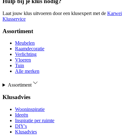
Hulp bij je klus nodig?
Laat jouw klus uitvoeren door een klusexpert met de
Karwei
Klusservice
Assortiment
Meubelen
Raamdecoratie
Verlichting
Vloeren
Tuin
Alle merken
Assortiment
Klusadvies
Wooninspiratie
Ideeën
Inspiratie per ruimte
DIY's
Klusadvies