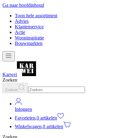
Ga naar hoofdinhoud
Toon hele assortiment
Advies
Klantenservice
Actie
Wooninspiratie
Bouwmarkten
Karwei
Zoeken
Zoeken
Inloggen
Favorieten
,
0 artikelen
Winkelwagen
,
0 artikelen
Zoeken