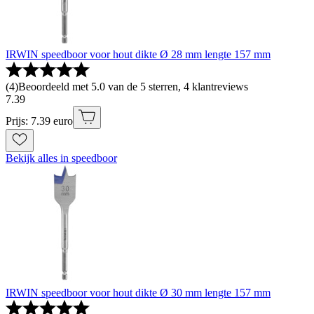
IRWIN speedboor voor hout dikte Ø 28 mm lengte 157 mm
(
4
)
Beoordeeld met 5.0 van de 5 sterren, 4 klantreviews
7
.
39
Prijs: 7.39 euro
Bekijk alles in speedboor
IRWIN speedboor voor hout dikte Ø 30 mm lengte 157 mm