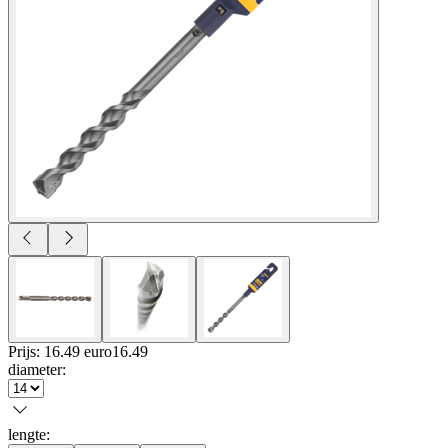
Prijs: 16.49 euro
16
.
49
diameter
:
lengte
: