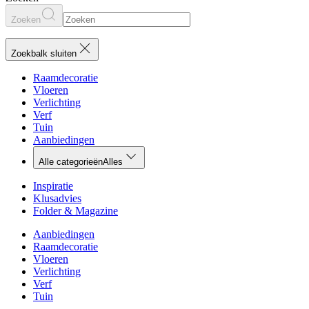
Zoeken
Zoekbalk sluiten
Raamdecoratie
Vloeren
Verlichting
Verf
Tuin
Aanbiedingen
Alle categorieën
Alles
Inspiratie
Klusadvies
Folder & Magazine
Aanbiedingen
Raamdecoratie
Vloeren
Verlichting
Verf
Tuin