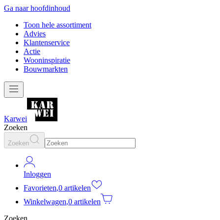
Ga naar hoofdinhoud
Toon hele assortiment
Advies
Klantenservice
Actie
Wooninspiratie
Bouwmarkten
Karwei
Zoeken
Zoeken
Inloggen
Favorieten
,
0 artikelen
Winkelwagen
,
0 artikelen
Zoeken