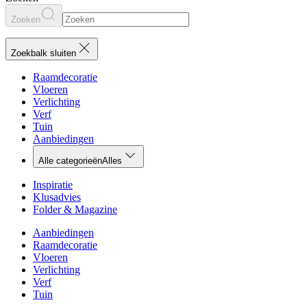
Zoeken
Zoekbalk sluiten
Raamdecoratie
Vloeren
Verlichting
Verf
Tuin
Aanbiedingen
Alle categorieën
Alles
Inspiratie
Klusadvies
Folder & Magazine
Aanbiedingen
Raamdecoratie
Vloeren
Verlichting
Verf
Tuin