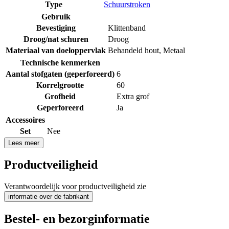
Type
Schuurstroken
Gebruik
Bevestiging
Klittenband
Droog/nat schuren
Droog
Materiaal van doeloppervlak
Behandeld hout
,
Metaal
Technische kenmerken
Aantal stofgaten (geperforeerd)
6
Korrelgrootte
60
Grofheid
Extra grof
Geperforeerd
Ja
Accessoires
Set
Nee
Lees meer
Productveiligheid
Verantwoordelijk voor productveiligheid zie
informatie over de fabrikant
Bestel- en bezorginformatie