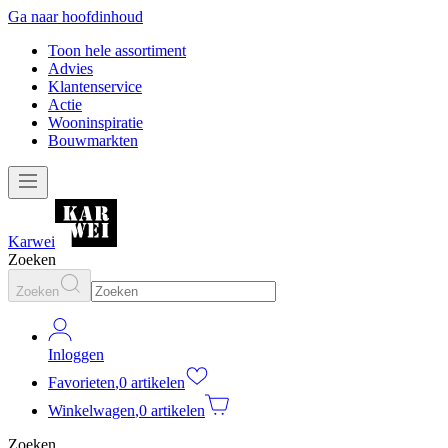
Ga naar hoofdinhoud
Toon hele assortiment
Advies
Klantenservice
Actie
Wooninspiratie
Bouwmarkten
Karwei
Zoeken
Zoeken
Inloggen
Favorieten
,
0 artikelen
Winkelwagen
,
0 artikelen
Zoeken