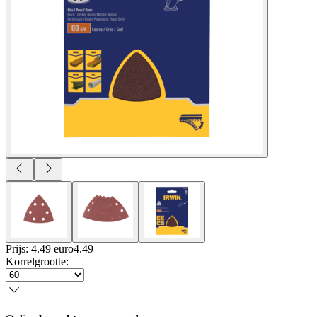
Prijs: 4.49 euro
4
.
49
Korrelgrootte
: