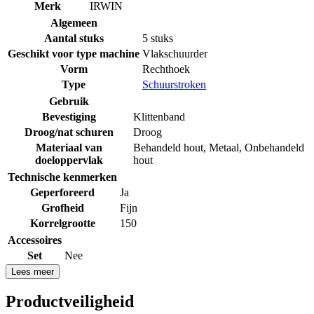
Merk
IRWIN
Algemeen
Aantal stuks
5 stuks
Geschikt voor type machine
Vlakschuurder
Vorm
Rechthoek
Type
Schuurstroken
Gebruik
Bevestiging
Klittenband
Droog/nat schuren
Droog
Materiaal van
Behandeld hout
,
Metaal
,
Onbehandeld
doeloppervlak
hout
Technische kenmerken
Geperforeerd
Ja
Grofheid
Fijn
Korrelgrootte
150
Accessoires
Set
Nee
Lees meer
Productveiligheid