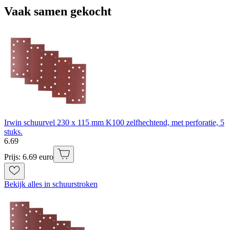
Vaak samen gekocht
Irwin schuurvel 230 x 115 mm K100 zelfhechtend, met perforatie, 5
stuks.
6
.
69
Prijs: 6.69 euro
Bekijk alles in schuurstroken