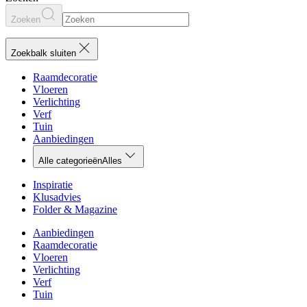
Zoeken
Zoekbalk sluiten
Raamdecoratie
Vloeren
Verlichting
Verf
Tuin
Aanbiedingen
Alle categorieën
Alles
Inspiratie
Klusadvies
Folder & Magazine
Aanbiedingen
Raamdecoratie
Vloeren
Verlichting
Verf
Tuin