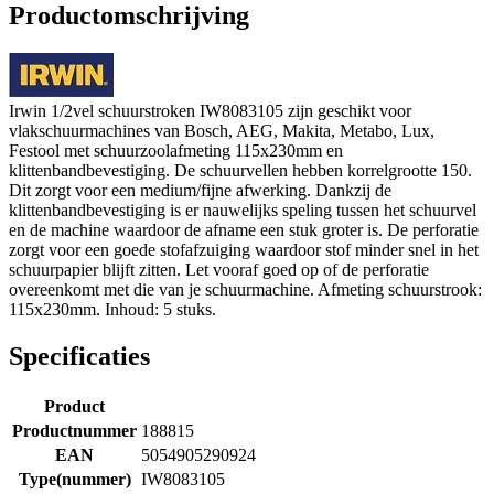
Productomschrijving
Irwin 1/2vel schuurstroken IW8083105 zijn geschikt voor
vlakschuurmachines van Bosch, AEG, Makita, Metabo, Lux,
Festool met schuurzoolafmeting 115x230mm en
klittenbandbevestiging. De schuurvellen hebben korrelgrootte 150.
Dit zorgt voor een medium/fijne afwerking. Dankzij de
klittenbandbevestiging is er nauwelijks speling tussen het schuurvel
en de machine waardoor de afname een stuk groter is. De perforatie
zorgt voor een goede stofafzuiging waardoor stof minder snel in het
schuurpapier blijft zitten. Let vooraf goed op of de perforatie
overeenkomt met die van je schuurmachine. Afmeting schuurstrook:
115x230mm. Inhoud: 5 stuks.
Specificaties
Product
Productnummer
188815
EAN
5054905290924
Type(nummer)
IW8083105