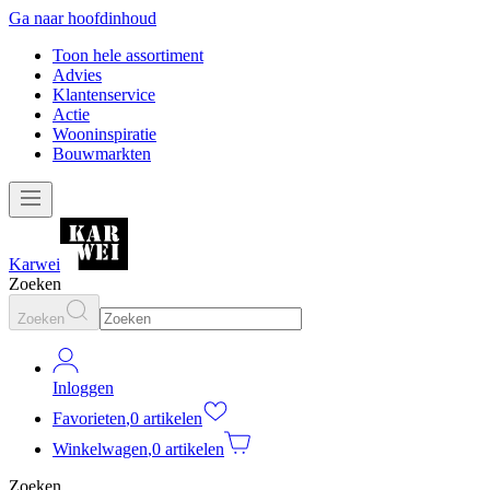
Ga naar hoofdinhoud
Toon hele assortiment
Advies
Klantenservice
Actie
Wooninspiratie
Bouwmarkten
Karwei
Zoeken
Zoeken
Inloggen
Favorieten
,
0 artikelen
Winkelwagen
,
0 artikelen
Zoeken