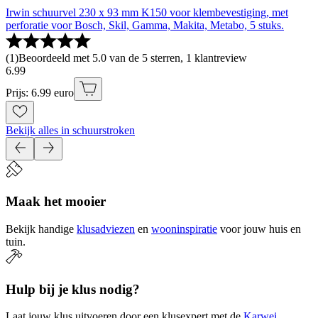
Irwin schuurvel 230 x 93 mm K150 voor klembevestiging, met
perforatie voor Bosch, Skil, Gamma, Makita, Metabo, 5 stuks.
(
1
)
Beoordeeld met 5.0 van de 5 sterren, 1 klantreview
6
.
99
Prijs: 6.99 euro
Bekijk alles in schuurstroken
Maak het mooier
Bekijk handige
klusadviezen
en
wooninspiratie
voor jouw huis en
tuin.
Hulp bij je klus nodig?
Laat jouw klus uitvoeren door een klusexpert met de
Karwei