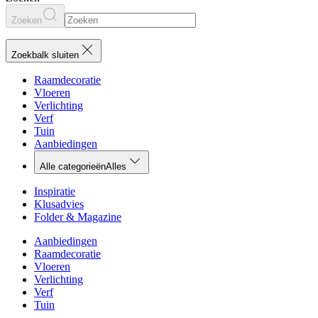
Zoeken
Zoekbalk sluiten
Raamdecoratie
Vloeren
Verlichting
Verf
Tuin
Aanbiedingen
Alle categorieën
Alles
Inspiratie
Klusadvies
Folder & Magazine
Aanbiedingen
Raamdecoratie
Vloeren
Verlichting
Verf
Tuin