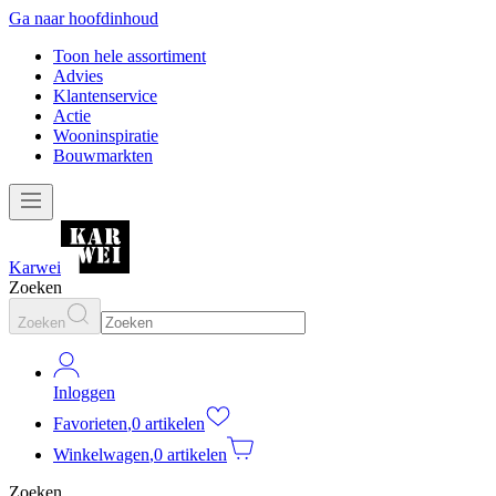
Ga naar hoofdinhoud
Toon hele assortiment
Advies
Klantenservice
Actie
Wooninspiratie
Bouwmarkten
Karwei
Zoeken
Zoeken
Inloggen
Favorieten
,
0 artikelen
Winkelwagen
,
0 artikelen
Zoeken