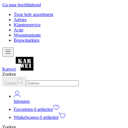
Ga naar hoofdinhoud
Toon hele assortiment
Advies
Klantenservice
Actie
Wooninspiratie
Bouwmarkten
Karwei
Zoeken
Zoeken
Inloggen
Favorieten
,
0 artikelen
Winkelwagen
,
0 artikelen
Zoeken