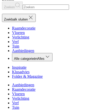
Zoeken
Zoekbalk sluiten
Raamdecoratie
Vloeren
Verlichting
Verf
Tuin
Aanbiedingen
Alle categorieën
Alles
Inspiratie
Klusadvies
Folder & Magazine
Aanbiedingen
Raamdecoratie
Vloeren
Verlichting
Verf
Tuin