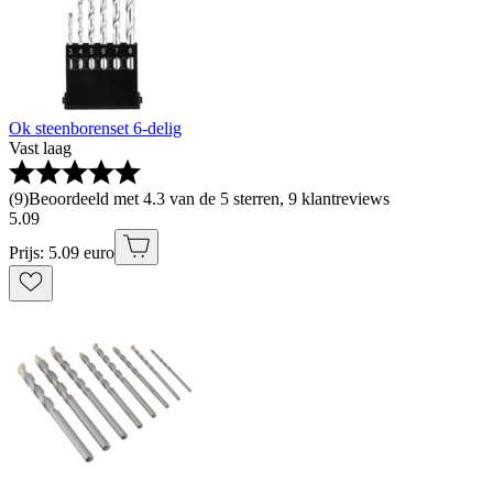
Ok steenborenset 6-delig
Vast laag
(
9
)
Beoordeeld met 4.3 van de 5 sterren, 9 klantreviews
5
.
09
Prijs: 5.09 euro