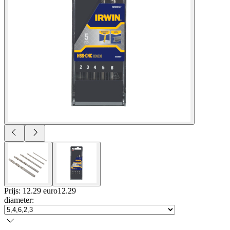
Prijs: 12.29 euro
12
.
29
diameter
: