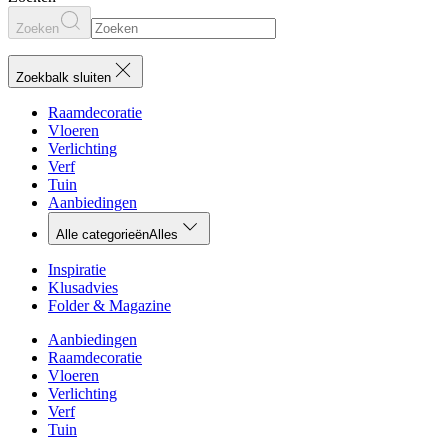
Zoeken
Zoekbalk sluiten
Raamdecoratie
Vloeren
Verlichting
Verf
Tuin
Aanbiedingen
Alle categorieën
Alles
Inspiratie
Klusadvies
Folder & Magazine
Aanbiedingen
Raamdecoratie
Vloeren
Verlichting
Verf
Tuin