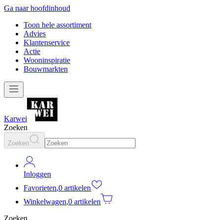
Ga naar hoofdinhoud
Toon hele assortiment
Advies
Klantenservice
Actie
Wooninspiratie
Bouwmarkten
Karwei
Zoeken
Zoeken
Inloggen
Favorieten
,
0 artikelen
Winkelwagen
,
0 artikelen
Zoeken