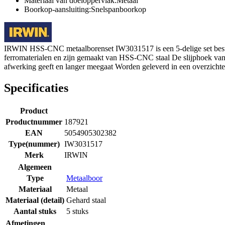
Materiaal van doeloppervlak:Metaal
Boorkop-aansluiting:Snelspanboorkop
IRWIN HSS-CNC metaalborenset IW3031517 is een 5-delige set bestaan
ferromaterialen en zijn gemaakt van HSS-CNC staal De slijphoek van d
afwerking geeft en langer meegaat Worden geleverd in een overzichtel
Specificaties
Product
Productnummer
187921
EAN
5054905302382
Type(nummer)
IW3031517
Merk
IRWIN
Algemeen
Type
Metaalboor
Materiaal
Metaal
Materiaal (detail)
Gehard staal
Aantal stuks
5 stuks
Afmetingen