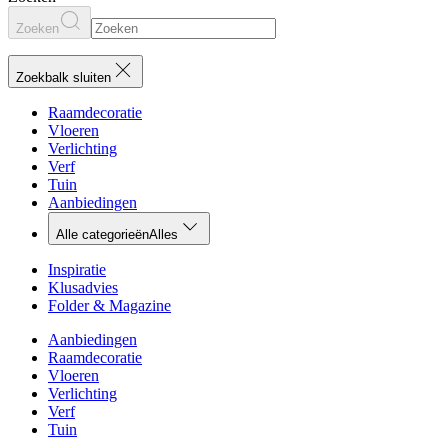
Zoeken
Zoekbalk sluiten
Raamdecoratie
Vloeren
Verlichting
Verf
Tuin
Aanbiedingen
Alle categorieën
Alles
Inspiratie
Klusadvies
Folder & Magazine
Aanbiedingen
Raamdecoratie
Vloeren
Verlichting
Verf
Tuin