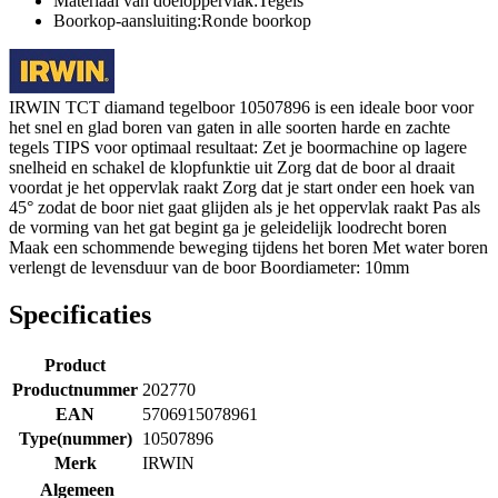
Materiaal van doeloppervlak:Tegels
Boorkop-aansluiting:Ronde boorkop
IRWIN TCT diamand tegelboor 10507896 is een ideale boor voor
het snel en glad boren van gaten in alle soorten harde en zachte
tegels TIPS voor optimaal resultaat: Zet je boormachine op lagere
snelheid en schakel de klopfunktie uit Zorg dat de boor al draait
voordat je het oppervlak raakt Zorg dat je start onder een hoek van
45° zodat de boor niet gaat glijden als je het oppervlak raakt Pas als
de vorming van het gat begint ga je geleidelijk loodrecht boren
Maak een schommende beweging tijdens het boren Met water boren
verlengt de levensduur van de boor Boordiameter: 10mm
Specificaties
Product
Productnummer
202770
EAN
5706915078961
Type(nummer)
10507896
Merk
IRWIN
Algemeen