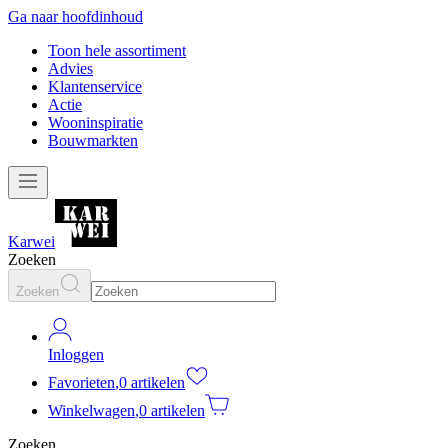
Ga naar hoofdinhoud
Toon hele assortiment
Advies
Klantenservice
Actie
Wooninspiratie
Bouwmarkten
Karwei
Zoeken
Zoeken
Inloggen
Favorieten
,
0 artikelen
Winkelwagen
,
0 artikelen
Zoeken