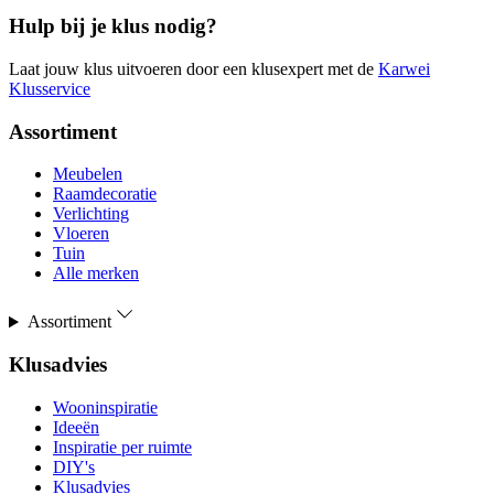
Hulp bij je klus nodig?
Laat jouw klus uitvoeren door een klusexpert met de
Karwei
Klusservice
Assortiment
Meubelen
Raamdecoratie
Verlichting
Vloeren
Tuin
Alle merken
Assortiment
Klusadvies
Wooninspiratie
Ideeën
Inspiratie per ruimte
DIY's
Klusadvies