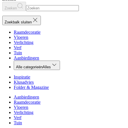
Zoeken
Zoekbalk sluiten
Raamdecoratie
Vloeren
Verlichting
Verf
Tuin
Aanbiedingen
Alle categorieën
Alles
Inspiratie
Klusadvies
Folder & Magazine
Aanbiedingen
Raamdecoratie
Vloeren
Verlichting
Verf
Tuin