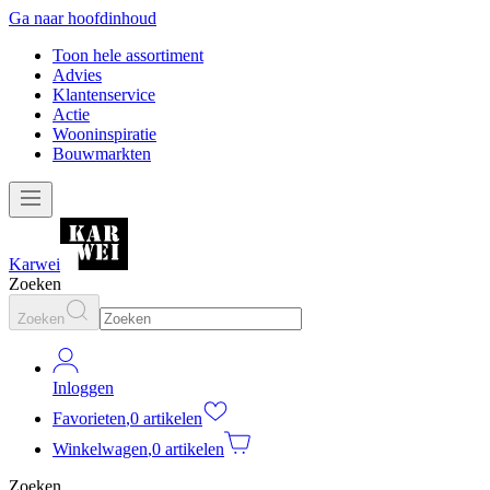
Ga naar hoofdinhoud
Toon hele assortiment
Advies
Klantenservice
Actie
Wooninspiratie
Bouwmarkten
Karwei
Zoeken
Zoeken
Inloggen
Favorieten
,
0 artikelen
Winkelwagen
,
0 artikelen
Zoeken