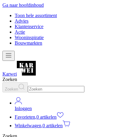
Ga naar hoofdinhoud
Toon hele assortiment
Advies
Klantenservice
Actie
Wooninspiratie
Bouwmarkten
Karwei
Zoeken
Zoeken
Inloggen
Favorieten
,
0 artikelen
Winkelwagen
,
0 artikelen
Zoeken