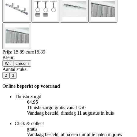
Prijs: 15.89 euro
15
.
89
Kleur
:
Wit
chroom
Aantal stuks
:
2
3
Online
beperkt op voorraad
Thuisbezorgd
€4.95
Thuisbezorgd gratis vanaf €50
Vandaag besteld, dinsdag 11 augustus in huis
Click & collect
gratis
Vandaag besteld, al na een uur af te halen in jouw