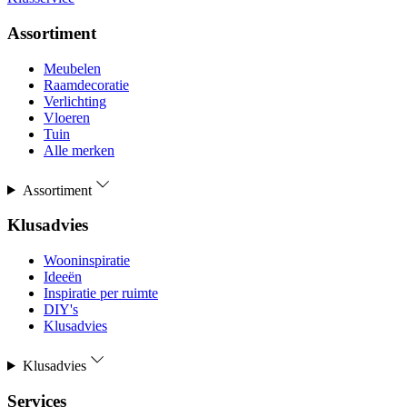
Assortiment
Meubelen
Raamdecoratie
Verlichting
Vloeren
Tuin
Alle merken
Assortiment
Klusadvies
Wooninspiratie
Ideeën
Inspiratie per ruimte
DIY's
Klusadvies
Klusadvies
Services