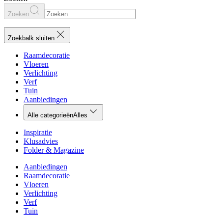
Zoeken
Zoekbalk sluiten
Raamdecoratie
Vloeren
Verlichting
Verf
Tuin
Aanbiedingen
Alle categorieën
Alles
Inspiratie
Klusadvies
Folder & Magazine
Aanbiedingen
Raamdecoratie
Vloeren
Verlichting
Verf
Tuin