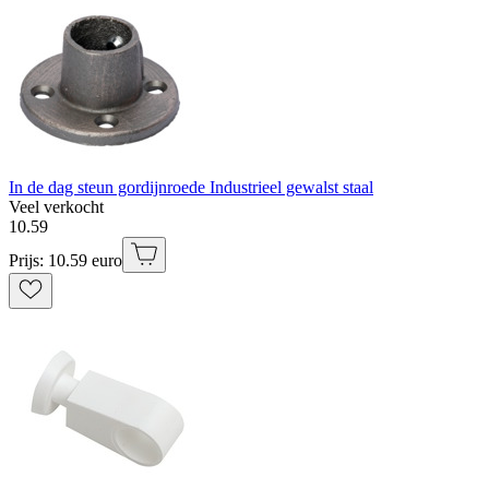
In de dag steun gordijnroede Industrieel gewalst staal
Veel verkocht
10
.
59
Prijs: 10.59 euro