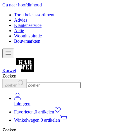
Ga naar hoofdinhoud
Toon hele assortiment
Advies
Klantenservice
Actie
Wooninspiratie
Bouwmarkten
Karwei
Zoeken
Zoeken
Inloggen
Favorieten
,
0 artikelen
Winkelwagen
,
0 artikelen
Zoeken