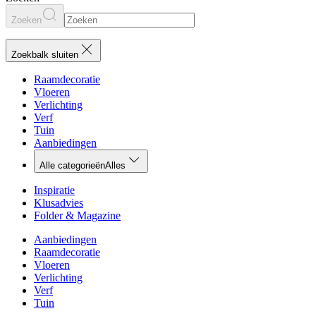
Zoeken
Zoekbalk sluiten
Raamdecoratie
Vloeren
Verlichting
Verf
Tuin
Aanbiedingen
Alle categorieën
Alles
Inspiratie
Klusadvies
Folder & Magazine
Aanbiedingen
Raamdecoratie
Vloeren
Verlichting
Verf
Tuin