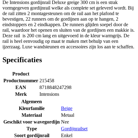
De Intensions gordijnrail Deluxe greige 300 cm is een strak
vormgegeven gordijnrail welke als complete set geleverd wordt. Bij
de rail zitten 2 montagesteunen om de rail aan het plafond te
bevestigen, 22 runners om de gordijnen aan op te hangen, 2
eindstoppers en 2 eindkappen. De runners glijden soepel door de
rail, waardoor het openen en sluiten van de gordijnen een makkie is.
Deze rail is 200 cm lang en uitgevoerd in de kleur warmgrijs. De
rail is heel eenvoudig op maat te maken met behulp van een
ijzerzaag. Luxe wandsteunen en accessoires zijn los aan te schaffen.
Specificaties
Product
Productnummer
215458
EAN
8718848247298
Merk
Intensions
Algemeen
Kleurfamilie
Beige
Materiaal
Metaal
Geschikt voor wavegordijn
Nee
Type
Gordijnrailset
Soort gordijnrail
Enkel