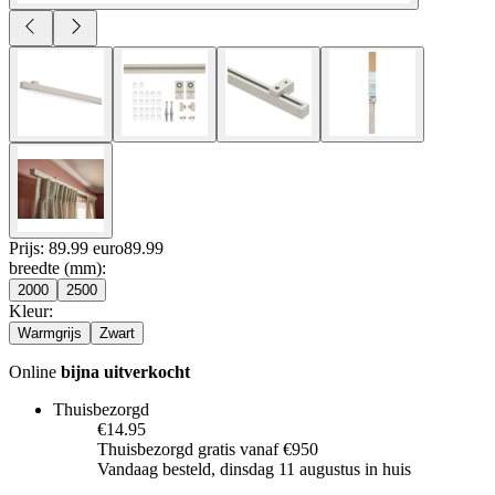
Prijs: 89.99 euro
89
.
99
breedte (mm)
:
2000
2500
Kleur
:
Warmgrijs
Zwart
Online
bijna uitverkocht
Thuisbezorgd
€14.95
Thuisbezorgd gratis vanaf €950
Vandaag besteld, dinsdag 11 augustus in huis