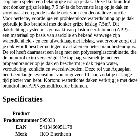
Toplagen spelen een belangrijke rol op je dak. Deze Iko brandrol
met donker grijze leislag 7,5 m² is de bovenste laag op je dak en
zorgt naast een goede isolatie ook voor een decoratieve functie.
Voor perfecte, voordelige en probleemloze waterdichting op je dak
gebruik je Iko brandrol met donker grijze leislag 7,5m². Dit
dakdichtingssysteem is gemaakt van plastomeer-bitumen (APP) -
een materiaal op basis van aardolie en bekend vanwege zijn
waterdichtheid - en een afwerklaag met leislag, wat ervoor zorgt dat
je dak wordt beschermd tegen uv-stralen en beter brandbestendig is.
De rol heeft daarnaast een laag met een polyesterglascombinatie, die
de brandrol extra verstevigd. De toplaag versmelt je met een
propaanbrander op je dak en beschermt je dak tegen water,
veroudering, zonlicht en weersinvloeden. Deze rol van Aquaplan
heeft een lange levensduur van ongeveer 10 jaar, zodat je er lange
tijd plezier van hebt. Kortom: waterdichte daken verkrijg je met deze
brandrol met APP-gemodificeerde bitumen.
Specificaties
Product
Productnummer
595033
EAN
5413466951178
Merk
IKO Enertherm