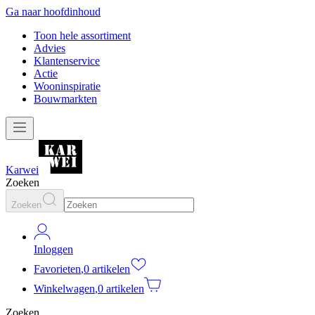
Ga naar hoofdinhoud
Toon hele assortiment
Advies
Klantenservice
Actie
Wooninspiratie
Bouwmarkten
Karwei
Zoeken
Zoeken
Inloggen
Favorieten
,
0 artikelen
Winkelwagen
,
0 artikelen
Zoeken