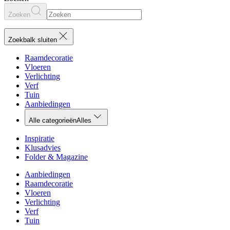
Zoeken
Zoekbalk sluiten
Raamdecoratie
Vloeren
Verlichting
Verf
Tuin
Aanbiedingen
Alle categorieën
Alles
Inspiratie
Klusadvies
Folder & Magazine
Aanbiedingen
Raamdecoratie
Vloeren
Verlichting
Verf
Tuin