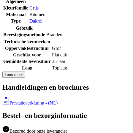
Algemeen
Kleurfamilie
Grijs
Materiaal
Bitumen
Type
Dakrol
Gebruik
Bevestigingsmethode
Branden
Technische kenmerken
Oppervlaktestructuur
Grof
Geschikt voor
Plat dak
Gemiddelde levensduur
35 Jaar
Laag
Toplaag
Lees meer
Handleidingen en brochures
Prestatieverklaring
- (
NL
)
Bestel- en bezorginformatie
Bezorgd door onze leverancier