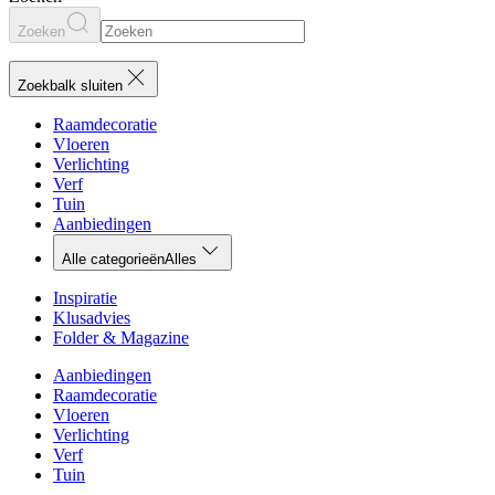
Zoeken
Zoekbalk sluiten
Raamdecoratie
Vloeren
Verlichting
Verf
Tuin
Aanbiedingen
Alle categorieën
Alles
Inspiratie
Klusadvies
Folder & Magazine
Aanbiedingen
Raamdecoratie
Vloeren
Verlichting
Verf
Tuin