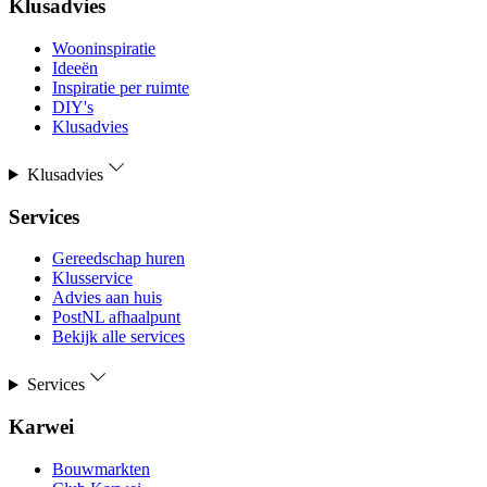
Klusadvies
Wooninspiratie
Ideeën
Inspiratie per ruimte
DIY's
Klusadvies
Klusadvies
Services
Gereedschap huren
Klusservice
Advies aan huis
PostNL afhaalpunt
Bekijk alle services
Services
Karwei
Bouwmarkten