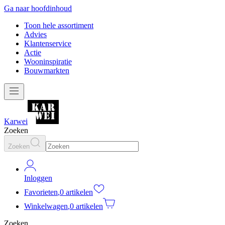
Ga naar hoofdinhoud
Toon hele assortiment
Advies
Klantenservice
Actie
Wooninspiratie
Bouwmarkten
Karwei
Zoeken
Zoeken
Inloggen
Favorieten
,
0 artikelen
Winkelwagen
,
0 artikelen
Zoeken