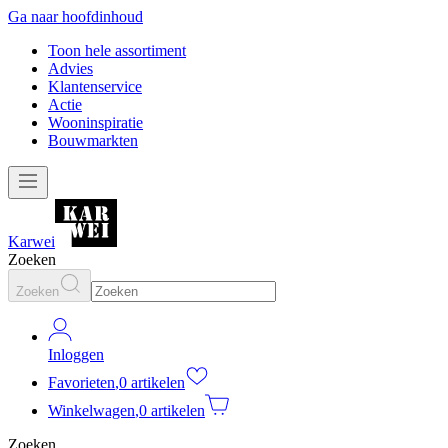
Ga naar hoofdinhoud
Toon hele assortiment
Advies
Klantenservice
Actie
Wooninspiratie
Bouwmarkten
Karwei
Zoeken
Zoeken
Inloggen
Favorieten
,
0 artikelen
Winkelwagen
,
0 artikelen
Zoeken