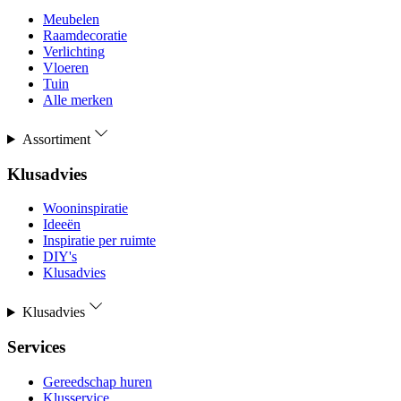
Meubelen
Raamdecoratie
Verlichting
Vloeren
Tuin
Alle merken
Assortiment
Klusadvies
Wooninspiratie
Ideeën
Inspiratie per ruimte
DIY's
Klusadvies
Klusadvies
Services
Gereedschap huren
Klusservice