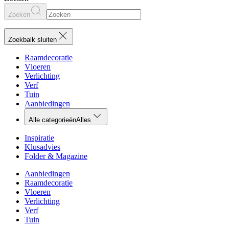
Zoeken
Zoekbalk sluiten
Raamdecoratie
Vloeren
Verlichting
Verf
Tuin
Aanbiedingen
Alle categorieën
Alles
Inspiratie
Klusadvies
Folder & Magazine
Aanbiedingen
Raamdecoratie
Vloeren
Verlichting
Verf
Tuin