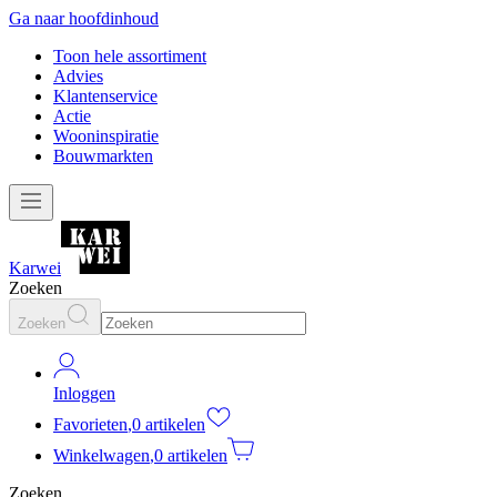
Ga naar hoofdinhoud
Toon hele assortiment
Advies
Klantenservice
Actie
Wooninspiratie
Bouwmarkten
Karwei
Zoeken
Zoeken
Inloggen
Favorieten
,
0 artikelen
Winkelwagen
,
0 artikelen
Zoeken