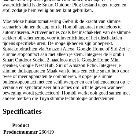
waterdichtheid is de Smart Outdoor Plug bestand tegen regen en
stof, zodat je hem veilig buiten kunt gebruiken.
Moeiteloze huisautomatisering Gebruik de kracht van slimme
scenario's binnen de app om je Hombli apparaat moeiteloos te
automatiseren. Activeer acties zoals het inschakelen van de slimme
stekker bij schemering voor tuinverlichting of het uitschakelen
tijdens specifieke uren. De mogelijkheden zijn onbeperkt.
Spraakopdrachten via Amazon Alexa, Google Home of Siri Zet je
slimme stopcontact aan met alleen je stem. Integreer de Hombli
Smart Outdoor Socket 2 naadloos met je Google Home Mini
speaker, Google Nest Hub, Siri of Amazon Echo. Integreer je
slimme thuisapparaten Maak van je huis een echte smart hub door
twee of meer apparaten te combineren. Koppel je slimme
buitenstopcontact met een schijnwerper en een buitencamera op je
veranda en synchroniseer hun acties om licht te geven wanneer
beweging wordt gedetecteerd. Hombli werkt ook goed samen met
andere merken die Tuya slimme technologie ondersteunen.
Specificaties
Product
Productnummer
260419