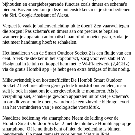
bijhouden en energiebesparende functies zoals timers en schema's
bieden. Bovendien kun je deze buitenstekkers met je stem bedienen
via Siri, Google Assistant of Alexa.
Vergeet je vaak je buitenverlichting uit te doen? Zeg vaarwel tegen
die zorgen! Pas schema's en timers aan om precies te bepalen
wanneer je apparaten automatisch aan of uit moeten gaan, zodat je
niet meer handmatig hoeft te schakelen.
Het installeren van de Smart Outdoor Socket 2 is een fluitje van een
cent. Steek de stekker in het stopcontact, zorg voor een stabiel Wi-
Fi-signaal in je tuin en koppel hem met je Wi-Fi-netwerk (2,4GHz)
via de gratis Hombli app - je hebt geen extra bridges of hubs nodig.
Milieuvriendelijk en kostenefficiënt De Hombli Smart Outdoor
Socket 2 heeft niet alleen gerecyclede kunststof onderdelen, maar
stelt je ook in staat om je energieverbruik te monitoren. Als je
verspilling ziet, schakel je gewoon apparaten uit of stel je schema's
in om dit voor jou te doen, waardoor je een zinvolle bijdrage levert
aan het verminderen van je ecologische voetafdruk.
Naadloze bediening via smartphone Neem de leiding over de
Hombli Smart Outdoor Socket 2 met de intuïtieve Hombli app op je
smartphone. Of je nu thuis bent of niet, de bediening is binnen
handbereik. Op maat gemaakt voor buiten Met zijn IP44