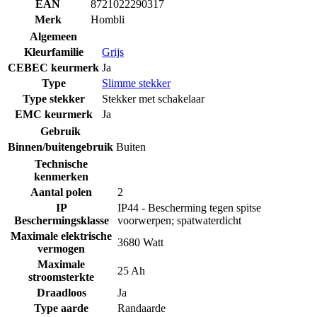
EAN
8721022290317
Merk
Hombli
Algemeen
Kleurfamilie
Grijs
CEBEC keurmerk
Ja
Type
Slimme stekker
Type stekker
Stekker met schakelaar
EMC keurmerk
Ja
Gebruik
Binnen/buitengebruik
Buiten
Technische
kenmerken
Aantal polen
2
IP
IP44 - Bescherming tegen spitse
Beschermingsklasse
voorwerpen; spatwaterdicht
Maximale elektrische
3680 Watt
vermogen
Maximale
25 Ah
stroomsterkte
Draadloos
Ja
Type aarde
Randaarde