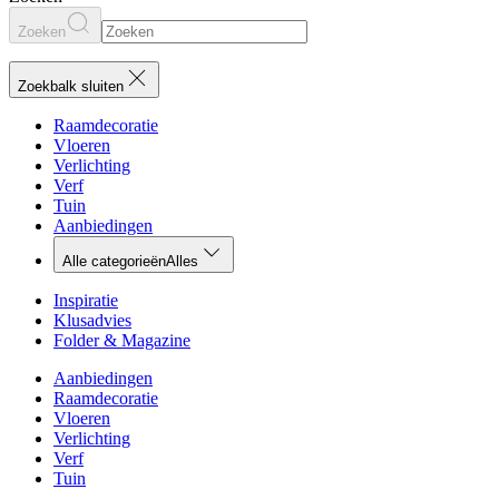
Zoeken
Zoekbalk sluiten
Raamdecoratie
Vloeren
Verlichting
Verf
Tuin
Aanbiedingen
Alle categorieën
Alles
Inspiratie
Klusadvies
Folder & Magazine
Aanbiedingen
Raamdecoratie
Vloeren
Verlichting
Verf
Tuin