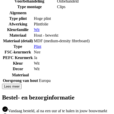
Voorbehandeling
Onbehandeld
Type montage
Clips
Algemeen
Type plint
Hoge plint
Afwerking
Plintfolie
Kleurfamilie
Wit
Materiaal
Hout - bewerkt
Materiaal (detail)
MDF (medium-density fibreboard)
Type
Plint
FSC-keurmerk
Nee
PEFC Keurmerk
Ja
Kleur
Wit
Decor
Wit
Materiaal
Oorsprong van hout
Europa
Lees meer
Bestel- en bezorginformatie
Vandaag besteld, al na een uur af te halen in jouw bouwmarkt