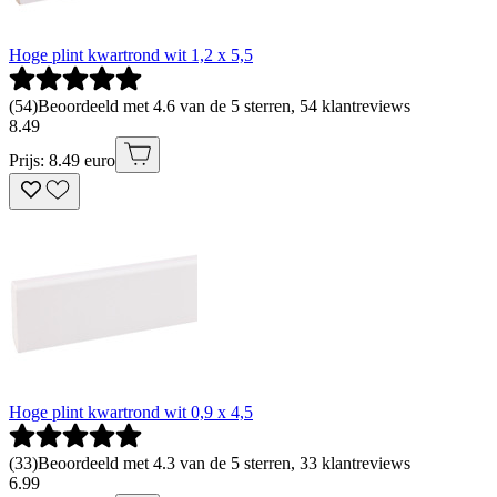
Hoge plint kwartrond wit 1,2 x 5,5
(
54
)
Beoordeeld met 4.6 van de 5 sterren, 54 klantreviews
8
.
49
Prijs: 8.49 euro
Hoge plint kwartrond wit 0,9 x 4,5
(
33
)
Beoordeeld met 4.3 van de 5 sterren, 33 klantreviews
6
.
99