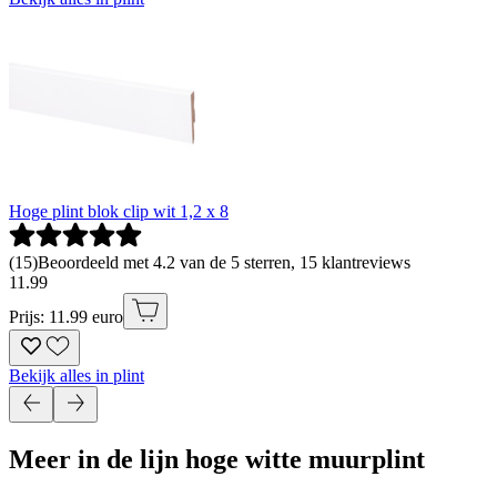
Hoge plint blok clip wit 1,2 x 8
(
15
)
Beoordeeld met 4.2 van de 5 sterren, 15 klantreviews
11
.
99
Prijs: 11.99 euro
Bekijk alles in plint
Meer in de lijn hoge witte muurplint