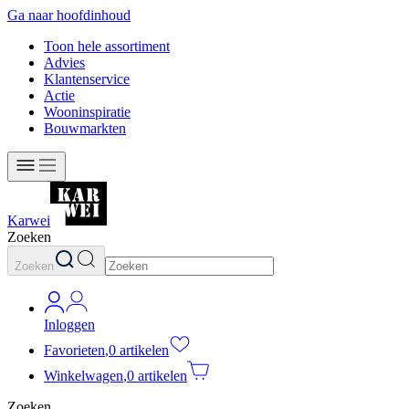
Ga naar hoofdinhoud
Toon hele assortiment
Advies
Klantenservice
Actie
Wooninspiratie
Bouwmarkten
Karwei
Zoeken
Zoeken
Inloggen
Favorieten
,
0 artikelen
Winkelwagen
,
0 artikelen
Zoeken