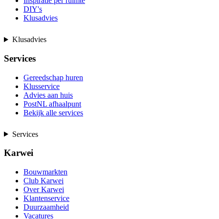
Inspiratie per ruimte
DIY's
Klusadvies
Klusadvies
Services
Gereedschap huren
Klusservice
Advies aan huis
PostNL afhaalpunt
Bekijk alle services
Services
Karwei
Bouwmarkten
Club Karwei
Over Karwei
Klantenservice
Duurzaamheid
Vacatures