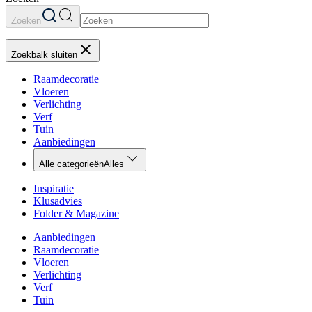
Zoeken
Zoekbalk sluiten
Raamdecoratie
Vloeren
Verlichting
Verf
Tuin
Aanbiedingen
Alle categorieën
Alles
Inspiratie
Klusadvies
Folder & Magazine
Aanbiedingen
Raamdecoratie
Vloeren
Verlichting
Verf
Tuin