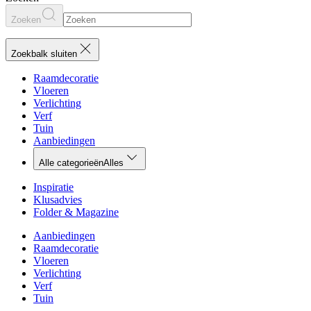
Zoeken
Zoekbalk sluiten
Raamdecoratie
Vloeren
Verlichting
Verf
Tuin
Aanbiedingen
Alle categorieën
Alles
Inspiratie
Klusadvies
Folder & Magazine
Aanbiedingen
Raamdecoratie
Vloeren
Verlichting
Verf
Tuin