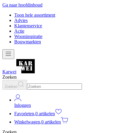
Ga naar hoofdinhoud
Toon hele assortiment
Advies
Klantenservice
Actie
Wooninspiratie
Bouwmarkten
Karwei
Zoeken
Zoeken
Inloggen
Favorieten
,
0 artikelen
Winkelwagen
,
0 artikelen
Zoeken