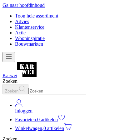
Ga naar hoofdinhoud
Toon hele assortiment
Advies
Klantenservice
Actie
Wooninspiratie
Bouwmarkten
Karwei
Zoeken
Zoeken
Inloggen
Favorieten
,
0 artikelen
Winkelwagen
,
0 artikelen
Zoeken