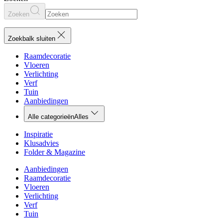
Zoeken
Zoekbalk sluiten
Raamdecoratie
Vloeren
Verlichting
Verf
Tuin
Aanbiedingen
Alle categorieën
Alles
Inspiratie
Klusadvies
Folder & Magazine
Aanbiedingen
Raamdecoratie
Vloeren
Verlichting
Verf
Tuin