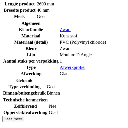
Lengte product
2600 mm
Breedte product
40 mm
Merk
Geen
Algemeen
Kleurfamilie
Zwart
Materiaal
Kunststof
Materiaal (detail)
PVC (Polyvinyl chloride)
Kleur
Zwart
Lijn
Moulure D'Angle
Aantal stuks per verpakking
1
Type
Afwerkprofiel
Afwerking
Glad
Gebruik
Type verbinding
Geen
Binnen/buitengebruik
Binnen
Technische kenmerken
Zelfklevend
Nee
Oppervlakteafwerking
Glad
Lees meer