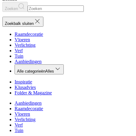
Zoeken
Zoekbalk sluiten
Raamdecoratie
Vloeren
Verlichting
Verf
Tuin
Aanbiedingen
Alle categorieën
Alles
Inspiratie
Klusadvies
Folder & Magazine
Aanbiedingen
Raamdecoratie
Vloeren
Verlichting
Verf
Tuin