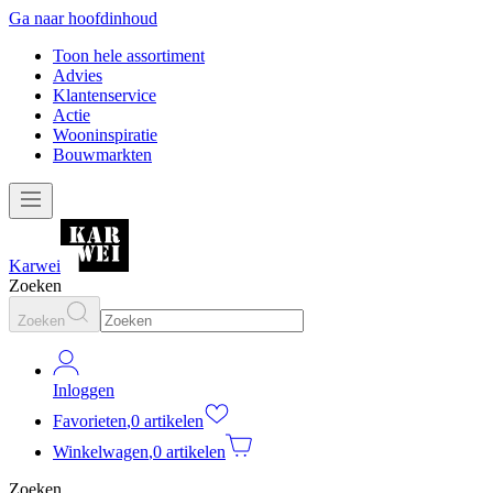
Ga naar hoofdinhoud
Toon hele assortiment
Advies
Klantenservice
Actie
Wooninspiratie
Bouwmarkten
Karwei
Zoeken
Zoeken
Inloggen
Favorieten
,
0 artikelen
Winkelwagen
,
0 artikelen
Zoeken