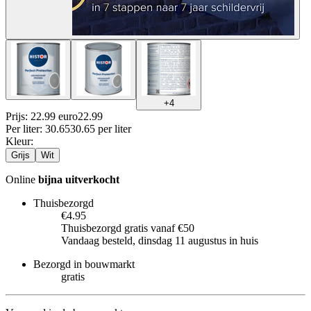
+
4
Prijs: 22.99 euro
22
.
99
Per
liter
:
30.65
30.65
per
liter
Kleur
:
Grijs
Wit
Online
bijna uitverkocht
Thuisbezorgd
€4.95
Thuisbezorgd gratis vanaf €50
Vandaag besteld, dinsdag 11 augustus in huis
Bezorgd in bouwmarkt
gratis