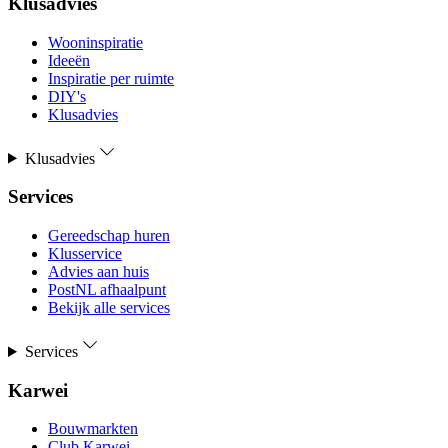
Klusadvies
Wooninspiratie
Ideeën
Inspiratie per ruimte
DIY's
Klusadvies
Klusadvies
Services
Gereedschap huren
Klusservice
Advies aan huis
PostNL afhaalpunt
Bekijk alle services
Services
Karwei
Bouwmarkten
Club Karwei