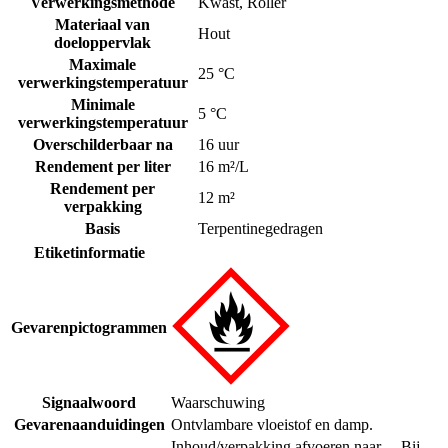
Verwerkingsmethode
Kwast
,
Roller
Materiaal van
Hout
doeloppervlak
Maximale
25 °C
verwerkingstemperatuur
Minimale
5 °C
verwerkingstemperatuur
Overschilderbaar na
16 uur
Rendement per liter
16 m²/L
Rendement per
12 m²
verpakking
Basis
Terpentinegedragen
Etiketinformatie
Gevarenpictogrammen
Signaalwoord
Waarschuwing
Gevarenaanduidingen
Ontvlambare vloeistof en damp.
Inhoud/verpakking afvoeren naar …
Bij