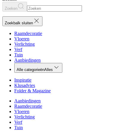
Zoeken
Zoekbalk sluiten
Raamdecoratie
Vloeren
Verlichting
Verf
Tuin
Aanbiedingen
Alle categorieën
Alles
Inspiratie
Klusadvies
Folder & Magazine
Aanbiedingen
Raamdecoratie
Vloeren
Verlichting
Verf
Tuin