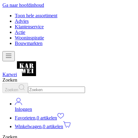
Ga naar hoofdinhoud
Toon hele assortiment
Advies
Klantenservice
Actie
Wooninspiratie
Bouwmarkten
Karwei
Zoeken
Zoeken
Inloggen
Favorieten
,
0 artikelen
Winkelwagen
,
0 artikelen
Zoeken