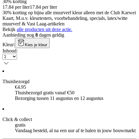
30% korting
17.84
per
liter
17.84
per
liter
30% korting op bijna alle muurverf kleur alleen met de Club Karwei
Kaart, M.u.v. kleurtesters, voorbehandeling, specials, latex/witte
muurverf & Vast Laag-artikelen
Bekijk
alle producten uit deze actie.
Aanbieding nog
8
dagen geldig
Kleur
:
Kies je kleur
Inhoud
:
Thuisbezorgd
€4.95
Thuisbezorgd gratis vanaf €50
Bezorging tussen 11 augustus en 12 augustus
Click & collect
gratis
Vandaag besteld, al na een uur af te halen in jouw bouwmarkt