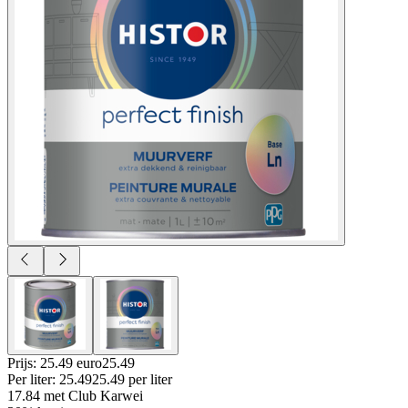
Prijs: 25.49 euro
25
.
49
Per
liter
:
25.49
25.49
per
liter
17.84
met Club Karwei