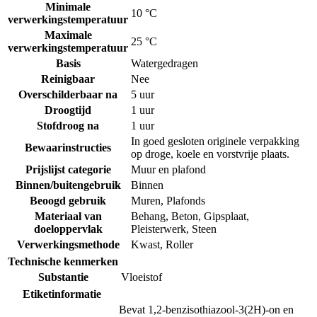
Minimale
10 °C
verwerkingstemperatuur
Maximale
25 °C
verwerkingstemperatuur
Basis
Watergedragen
Reinigbaar
Nee
Overschilderbaar na
5 uur
Droogtijd
1 uur
Stofdroog na
1 uur
In goed gesloten originele verpakking
Bewaarinstructies
op droge, koele en vorstvrije plaats.
Prijslijst categorie
Muur en plafond
Binnen/buitengebruik
Binnen
Beoogd gebruik
Muren
,
Plafonds
Materiaal van
Behang
,
Beton
,
Gipsplaat
,
doeloppervlak
Pleisterwerk
,
Steen
Verwerkingsmethode
Kwast
,
Roller
Technische kenmerken
Substantie
Vloeistof
Etiketinformatie
Bevat 1,2-benzisothiazool-3(2H)-on en