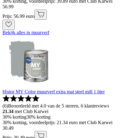
30% korting, voordeelprijs: 39.89 euro met Club Karwei
56
.
99
Prijs: 56.99 euro
Bekijk alles in muurverf
Histor MY Color muurverf extra mat steel mill 1 liter
(
6
)
Beoordeeld met 4.0 van de 5 sterren, 6 klantreviews
21.34
met Club Karwei
30% korting
30% korting
30% korting, voordeelprijs: 21.34 euro met Club Karwei
30
.
49
Prijs: 30.49 euro