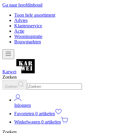
Ga naar hoofdinhoud
Toon hele assortiment
Advies
Klantenservice
Actie
Wooninspiratie
Bouwmarkten
Karwei
Zoeken
Zoeken
Inloggen
Favorieten
,
0 artikelen
Winkelwagen
,
0 artikelen
Zoeken