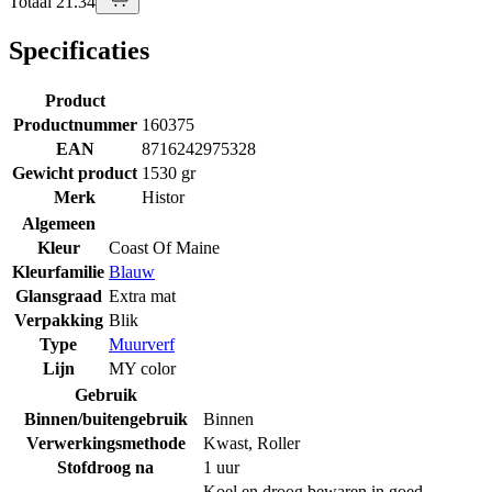
Totaal 21.34
Specificaties
Product
Productnummer
160375
EAN
8716242975328
Gewicht product
1530 gr
Merk
Histor
Algemeen
Kleur
Coast Of Maine
Kleurfamilie
Blauw
Glansgraad
Extra mat
Verpakking
Blik
Type
Muurverf
Lijn
MY color
Gebruik
Binnen/buitengebruik
Binnen
Verwerkingsmethode
Kwast
,
Roller
Stofdroog na
1 uur
Koel en droog bewaren in goed