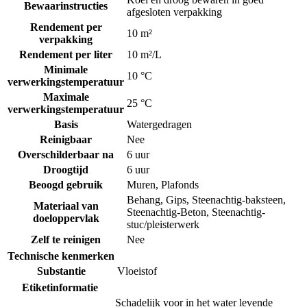
Bewaarinstructies
afgesloten verpakking
Rendement per
10 m²
verpakking
Rendement per liter
10 m²/L
Minimale
10 °C
verwerkingstemperatuur
Maximale
25 °C
verwerkingstemperatuur
Basis
Watergedragen
Reinigbaar
Nee
Overschilderbaar na
6 uur
Droogtijd
6 uur
Beoogd gebruik
Muren
,
Plafonds
Behang
,
Gips
,
Steenachtig-baksteen
,
Materiaal van
Steenachtig-Beton
,
Steenachtig-
doeloppervlak
stuc/pleisterwerk
Zelf te reinigen
Nee
Technische kenmerken
Substantie
Vloeistof
Etiketinformatie
Schadelijk voor in het water levende