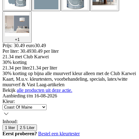
+
1
Prijs: 30.49 euro
30
.
49
Per
liter
:
30.49
30.49
per
liter
21.34
met Club Karwei
30% korting
21.34
per
liter
21.34
per
liter
30% korting op bijna alle muurverf kleur alleen met de Club Karwei
Kaart, M.u.v. kleurtesters, voorbehandeling, specials, latex/witte
muurverf & Vast Laag-artikelen
Bekijk
alle producten uit deze actie.
Aanbieding t/m 16-08-2026
Kleur
:
Inhoud
:
1 liter
2.5 Liter
Eerst proberen?
Bestel een kleurtester