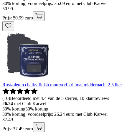
30% korting, voordeelprijs: 35.69 euro met Club Karwei
50
.
99
Prijs: 50.99 euro
Rust-oleum chalky finish muurverf krijtmat middernacht 2,5 liter
(
10
)
Beoordeeld met 4.4 van de 5 sterren, 10 klantreviews
26.24
met Club Karwei
30% korting
30% korting
30% korting, voordeelprijs: 26.24 euro met Club Karwei
37
.
49
Prijs: 37.49 euro