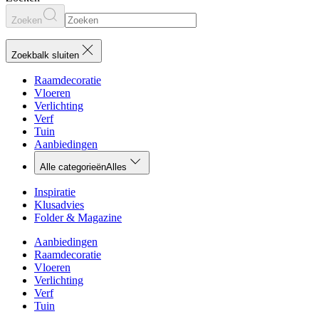
Zoeken
Zoekbalk sluiten
Raamdecoratie
Vloeren
Verlichting
Verf
Tuin
Aanbiedingen
Alle categorieën
Alles
Inspiratie
Klusadvies
Folder & Magazine
Aanbiedingen
Raamdecoratie
Vloeren
Verlichting
Verf
Tuin