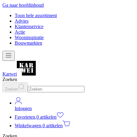
Ga naar hoofdinhoud
Toon hele assortiment
Advies
Klantenservice
Actie
Wooninspiratie
Bouwmarkten
Karwei
Zoeken
Zoeken
Inloggen
Favorieten
,
0 artikelen
Winkelwagen
,
0 artikelen
Zoeken