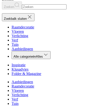
Zoeken
Zoekbalk sluiten
Raamdecoratie
Vloeren
Verlichting
Verf
Tuin
Aanbiedingen
Alle categorieën
Alles
Inspiratie
Klusadvies
Folder & Magazine
Aanbiedingen
Raamdecoratie
Vloeren
Verlichting
Verf
Tuin