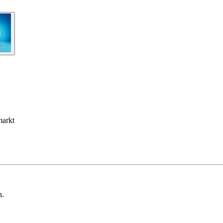
markt
n.