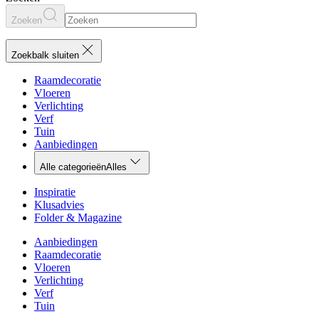
Zoeken
Zoekbalk sluiten
Raamdecoratie
Vloeren
Verlichting
Verf
Tuin
Aanbiedingen
Alle categorieën
Alles
Inspiratie
Klusadvies
Folder & Magazine
Aanbiedingen
Raamdecoratie
Vloeren
Verlichting
Verf
Tuin