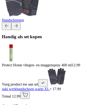
Handschoenen
Handig als set kopen
Protect Home vliegen- en muggenspray 400 ml
12.99
Voeg product toe aan set
suki werkhandschoen warm XL
+ 17.99
Totaal 12.99