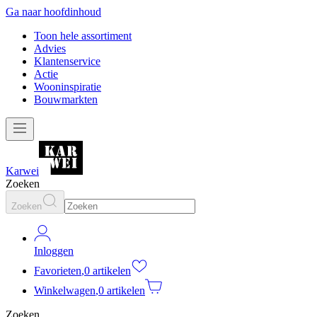
Ga naar hoofdinhoud
Toon hele assortiment
Advies
Klantenservice
Actie
Wooninspiratie
Bouwmarkten
Karwei
Zoeken
Zoeken
Inloggen
Favorieten
,
0 artikelen
Winkelwagen
,
0 artikelen
Zoeken