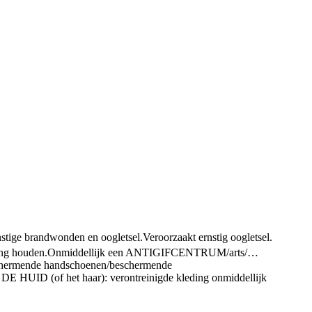
nstige brandwonden en oogletsel.
Veroorzaakt ernstig oogletsel.
ing houden.
Onmiddellijk een ANTIGIFCENTRUM/arts/…
hermende handschoenen/beschermende
UID (of het haar): verontreinigde kleding onmiddellijk