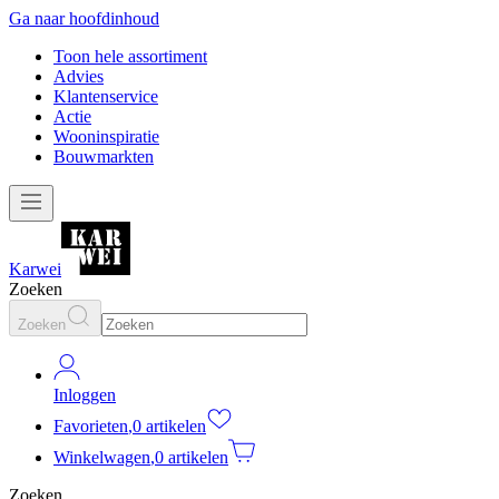
Ga naar hoofdinhoud
Toon hele assortiment
Advies
Klantenservice
Actie
Wooninspiratie
Bouwmarkten
Karwei
Zoeken
Zoeken
Inloggen
Favorieten
,
0 artikelen
Winkelwagen
,
0 artikelen
Zoeken