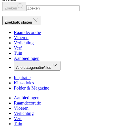
Zoeken
Zoekbalk sluiten
Raamdecoratie
Vloeren
Verlichting
Verf
Tuin
Aanbiedingen
Alle categorieën
Alles
Inspiratie
Klusadvies
Folder & Magazine
Aanbiedingen
Raamdecoratie
Vloeren
Verlichting
Verf
Tuin