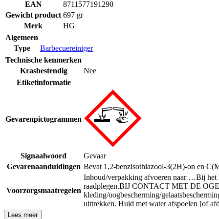
EAN
8711577191290
Gewicht product
697 gr
Merk
HG
Algemeen
Type
Barbecuereiniger
Technische kenmerken
Krasbestendig
Nee
Etiketinformatie
Gevarenpictogrammen
Signaalwoord
Gevaar
Gevarenaanduidingen
Bevat 1,2-benzisothiazool-3(2H)-on en C(M
Inhoud/verpakking afvoeren naar …
Bij het
raadplegen.
BIJ CONTACT MET DE OGEN: voo
Voorzorgsmaatregelen
kleding/oogbescherming/gelaatsbeschermin
uittrekken. Huid met water afspoelen [of af
Lees meer