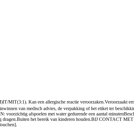
)IT/MIT(3:1). Kan een allergische reactie veroorzaken.
Veroorzaakt er
 inwinnen van medisch advies, de verpakking of het etiket ter beschikk
rzichtig afspoelen met water gedurende een aantal minuten
Besc
g dragen.
Buiten het bereik van kinderen houden.
BIJ CONTACT MET DE H
douchen].