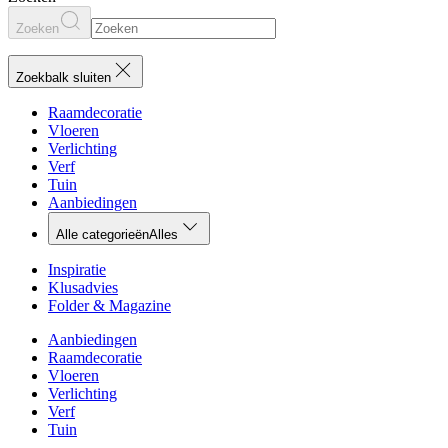
Zoeken
Zoekbalk sluiten
Raamdecoratie
Vloeren
Verlichting
Verf
Tuin
Aanbiedingen
Alle categorieën
Alles
Inspiratie
Klusadvies
Folder & Magazine
Aanbiedingen
Raamdecoratie
Vloeren
Verlichting
Verf
Tuin