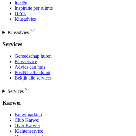
Ideeën
Inspiratie per ruimte
DIY's
Klusadvies
Klusadvies
Services
Gereedschap huren
Klusservice
Advies aan huis
PostNL afhaalpunt
Bekijk alle services
Services
Karwei
Bouwmarkten
Club Karwei
Over Karwei
Klantenservice