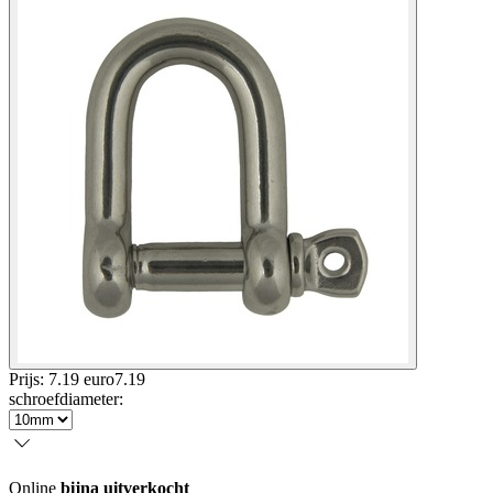
Prijs: 7.19 euro
7
.
19
schroefdiameter
:
Online
bijna uitverkocht