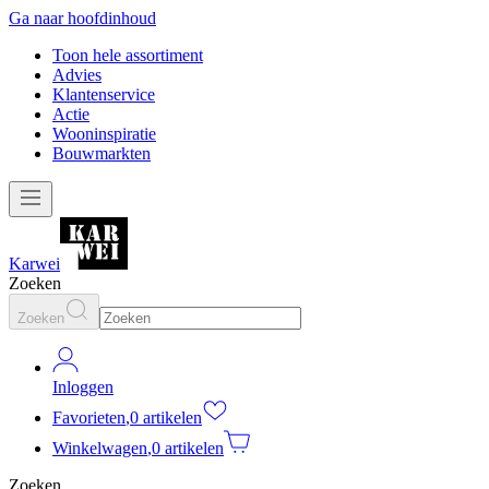
Ga naar hoofdinhoud
Toon hele assortiment
Advies
Klantenservice
Actie
Wooninspiratie
Bouwmarkten
Karwei
Zoeken
Zoeken
Inloggen
Favorieten
,
0 artikelen
Winkelwagen
,
0 artikelen
Zoeken