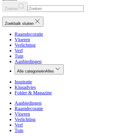
Zoeken
Zoekbalk sluiten
Raamdecoratie
Vloeren
Verlichting
Verf
Tuin
Aanbiedingen
Alle categorieën
Alles
Inspiratie
Klusadvies
Folder & Magazine
Aanbiedingen
Raamdecoratie
Vloeren
Verlichting
Verf
Tuin