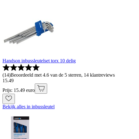
Handson inbussleutelset torx 10 delig
(
14
)
Beoordeeld met 4.6 van de 5 sterren, 14 klantreviews
15
.
49
Prijs: 15.49 euro
Bekijk alles in inbussleutel