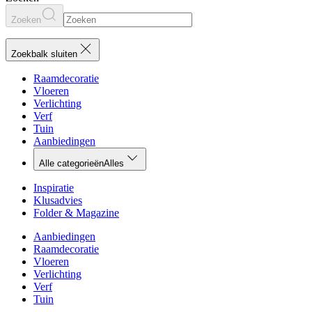
Zoeken
Zoekbalk sluiten
Raamdecoratie
Vloeren
Verlichting
Verf
Tuin
Aanbiedingen
Alle categorieën
Alles
Inspiratie
Klusadvies
Folder & Magazine
Aanbiedingen
Raamdecoratie
Vloeren
Verlichting
Verf
Tuin