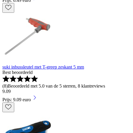
Prijs: 6.49 euro
suki inbussleutel met T-greep zeskant 5 mm
Best beoordeeld
(
8
)
Beoordeeld met 5.0 van de 5 sterren, 8 klantreviews
9
.
09
Prijs: 9.09 euro