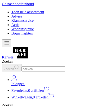
Ga naar hoofdinhoud
Toon hele assortiment
Advies
Klantenservice
Actie
Wooninspiratie
Bouwmarkten
Karwei
Zoeken
Zoeken
Inloggen
Favorieten
,
0 artikelen
Winkelwagen
,
0 artikelen
Zoeken