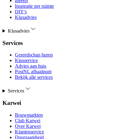
Ideeën
Inspiratie per ruimte
DIY's
Klusadvies
Klusadvies
Services
Gereedschap huren
Klusservice
Advies aan huis
PostNL afhaalpunt
Bekijk alle services
Services
Karwei
Bouwmarkten
Club Karwei
Over Karwei
Klantenservice
Duurzaamheid