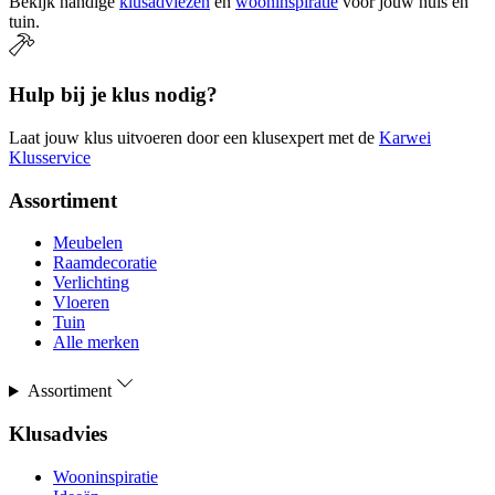
Bekijk handige
klusadviezen
en
wooninspiratie
voor jouw huis en
tuin.
Hulp bij je klus nodig?
Laat jouw klus uitvoeren door een klusexpert met de
Karwei
Klusservice
Assortiment
Meubelen
Raamdecoratie
Verlichting
Vloeren
Tuin
Alle merken
Assortiment
Klusadvies
Wooninspiratie