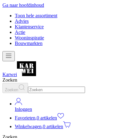
Ga naar hoofdinhoud
Toon hele assortiment
Advies
Klantenservice
Actie
Wooninspiratie
Bouwmarkten
Karwei
Zoeken
Zoeken
Inloggen
Favorieten
,
0 artikelen
Winkelwagen
,
0 artikelen
Zoeken