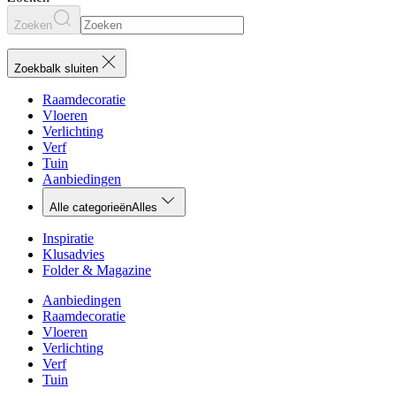
Zoeken
Zoekbalk sluiten
Raamdecoratie
Vloeren
Verlichting
Verf
Tuin
Aanbiedingen
Alle categorieën
Alles
Inspiratie
Klusadvies
Folder & Magazine
Aanbiedingen
Raamdecoratie
Vloeren
Verlichting
Verf
Tuin