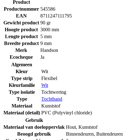
Product
Productnummer
545586
EAN
8711247111795
Gewicht product
90 gr
Hoogte product
3000 mm
Lengte product
5 mm
Breedte product
9 mm
Merk
Handson
Ecocheque
Ja
Algemeen
Kleur
Wit
Type strip
Flexibel
Kleurfamilie
Wit
Type isolatie
Tochtwering
Type
Tochtband
Materiaal
Kunststof
Materiaal (detail)
PVC (Polyvinyl chloride)
Gebruik
Materiaal van doeloppervlak
Hout
,
Kunststof
Beoogd gebruik
Binnendeuren
,
Buitendeuren