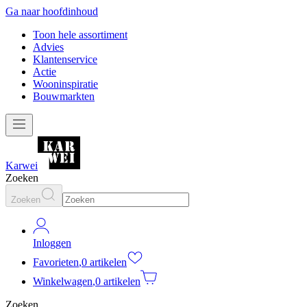
Ga naar hoofdinhoud
Toon hele assortiment
Advies
Klantenservice
Actie
Wooninspiratie
Bouwmarkten
Karwei
Zoeken
Zoeken
Inloggen
Favorieten
,
0 artikelen
Winkelwagen
,
0 artikelen
Zoeken