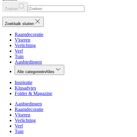
Zoeken
Zoekbalk sluiten
Raamdecoratie
Vloeren
Verlichting
Verf
Tuin
Aanbiedingen
Alle categorieën
Alles
Inspiratie
Klusadvies
Folder & Magazine
Aanbiedingen
Raamdecoratie
Vloeren
Verlichting
Verf
Tuin