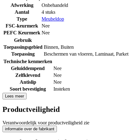
Afwerking
Onbehandeld
Aantal
4 stuks
Type
Meubeldop
FSC-keurmerk
Nee
PEFC Keurmerk
Nee
Gebruik
Toepassingsgebied
Binnen
,
Buiten
Toepassing
Beschermen van vloeren
,
Laminaat
,
Parket
Technische kenmerken
Geluiddempend
Nee
Zelfklevend
Nee
Antislip
Nee
Soort bevestiging
Insteken
Lees meer
Productveiligheid
Verantwoordelijk voor productveiligheid zie
informatie over de fabrikant