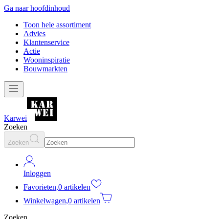
Ga naar hoofdinhoud
Toon hele assortiment
Advies
Klantenservice
Actie
Wooninspiratie
Bouwmarkten
Karwei
Zoeken
Zoeken
Inloggen
Favorieten
,
0 artikelen
Winkelwagen
,
0 artikelen
Zoeken