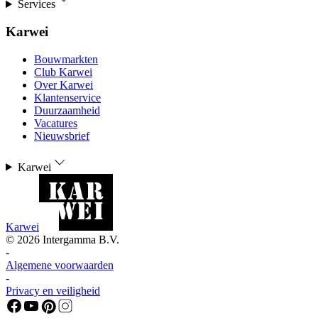
Services
Karwei
Bouwmarkten
Club Karwei
Over Karwei
Klantenservice
Duurzaamheid
Vacatures
Nieuwsbrief
Karwei
Karwei
©
2026
Intergamma B.V.
-
Algemene voorwaarden
-
Privacy en veiligheid