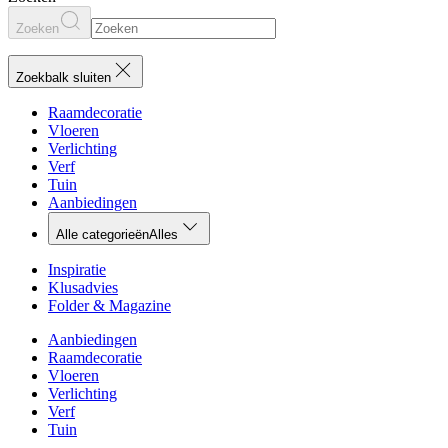
Zoeken
Zoekbalk sluiten
Raamdecoratie
Vloeren
Verlichting
Verf
Tuin
Aanbiedingen
Alle categorieën
Alles
Inspiratie
Klusadvies
Folder & Magazine
Aanbiedingen
Raamdecoratie
Vloeren
Verlichting
Verf
Tuin