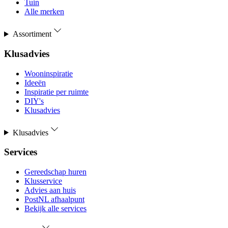
Tuin
Alle merken
Assortiment
Klusadvies
Wooninspiratie
Ideeën
Inspiratie per ruimte
DIY's
Klusadvies
Klusadvies
Services
Gereedschap huren
Klusservice
Advies aan huis
PostNL afhaalpunt
Bekijk alle services