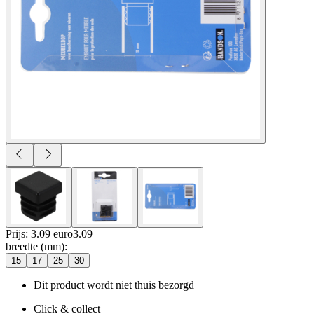
Prijs: 3.09 euro
3
.
09
breedte (mm)
:
15
17
25
30
Dit product wordt niet thuis bezorgd
Click & collect