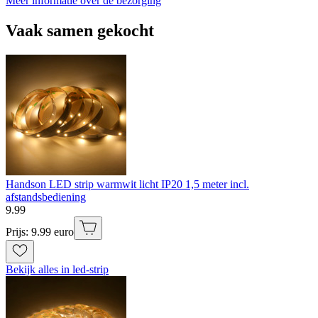
Meer informatie over de bezorging
Vaak samen gekocht
Handson LED strip warmwit licht IP20 1,5 meter incl.
afstandsbediening
9
.
99
Prijs: 9.99 euro
Bekijk alles in led-strip