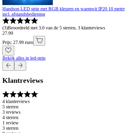
Handson LED strip met RGB kleuren en warmwit IP20 10 meter
incl. afstandsbediening
(
3
)
Beoordeeld met 3.0 van de 5 sterren, 3 klantreviews
27
.
99
Prijs: 27.99 euro
Bekijk alles in led-strip
Klantreviews
4 klantreviews
5 sterren
3 reviews
4 sterren
1 review
3 sterren