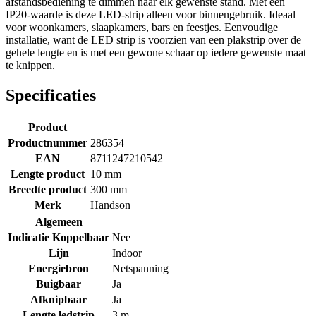
afstandsbediening te dimmen naar elk gewenste stand. Met een
IP20-waarde is deze LED-strip alleen voor binnengebruik. Ideaal
voor woonkamers, slaapkamers, bars en feestjes. Eenvoudige
installatie, want de LED strip is voorzien van een plakstrip over de
gehele lengte en is met een gewone schaar op iedere gewenste maat
te knippen.
Specificaties
Product
Productnummer
286354
EAN
8711247210542
Lengte product
10 mm
Breedte product
300 mm
Merk
Handson
Algemeen
Indicatie Koppelbaar
Nee
Lijn
Indoor
Energiebron
Netspanning
Buigbaar
Ja
Afknipbaar
Ja
Lengte ledstrip
3 m