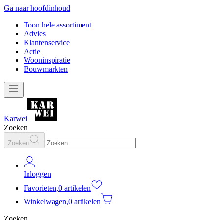
Ga naar hoofdinhoud
Toon hele assortiment
Advies
Klantenservice
Actie
Wooninspiratie
Bouwmarkten
Karwei
Zoeken
Zoeken
Inloggen
Favorieten
,
0 artikelen
Winkelwagen
,
0 artikelen
Zoeken