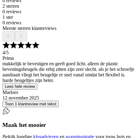
0 reviews
2 sterren
0 reviews
1 ster
0 reviews
Meeste sterren klantreviews
4
/5
Prima
makkelijk te bevestigen en geeft goed licht. alleen de plastic
bevestingsbeugels die erbij zitten zijn zeer slecht. als je het schroefje
aandraait vliegt het beugeltje er snel vanaf omdat het flexibel is.
harde beugeltjes zijn beter.
Lees hele review
Marloes
12 november 2025
Toon 1 klantreview met tekst
Maak het mooier
Bekijk handige
klusadviezen
en
wooninspiratie
voor jouw huis en