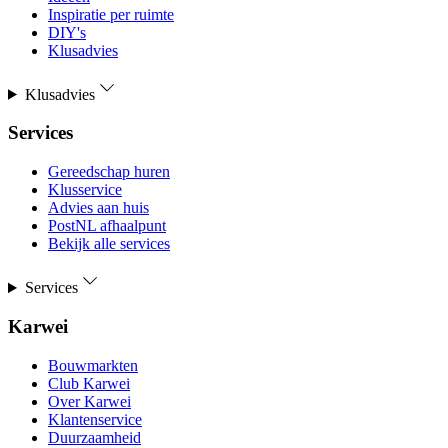
Inspiratie per ruimte
DIY's
Klusadvies
Klusadvies
Services
Gereedschap huren
Klusservice
Advies aan huis
PostNL afhaalpunt
Bekijk alle services
Services
Karwei
Bouwmarkten
Club Karwei
Over Karwei
Klantenservice
Duurzaamheid