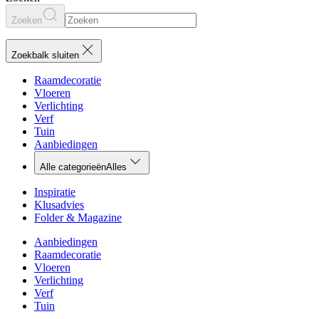
Zoeken
Zoekbalk sluiten
Raamdecoratie
Vloeren
Verlichting
Verf
Tuin
Aanbiedingen
Alle categorieën
Alles
Inspiratie
Klusadvies
Folder & Magazine
Aanbiedingen
Raamdecoratie
Vloeren
Verlichting
Verf
Tuin