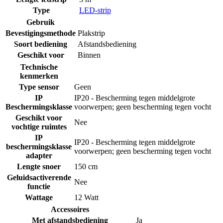
Type
LED-strip
Gebruik
Bevestigingsmethode
Plakstrip
Soort bediening
Afstandsbediening
Geschikt voor
Binnen
Technische
kenmerken
Type sensor
Geen
IP
IP20 - Bescherming tegen middelgrote
Beschermingsklasse
voorwerpen; geen bescherming tegen vocht
Geschikt voor
Nee
vochtige ruimtes
IP
IP20 - Bescherming tegen middelgrote
beschermingsklasse
voorwerpen; geen bescherming tegen vocht
adapter
Lengte snoer
150 cm
Geluidsactiverende
Nee
functie
Wattage
12 Watt
Accessoires
Met afstandsbediening
Ja