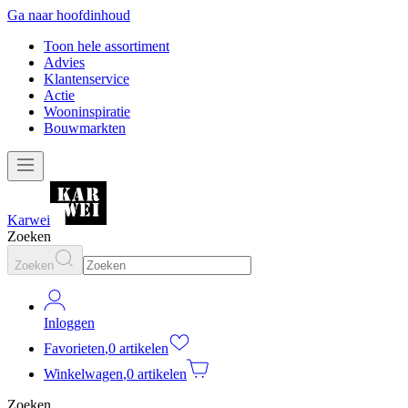
Ga naar hoofdinhoud
Toon hele assortiment
Advies
Klantenservice
Actie
Wooninspiratie
Bouwmarkten
Karwei
Zoeken
Zoeken
Inloggen
Favorieten
,
0 artikelen
Winkelwagen
,
0 artikelen
Zoeken