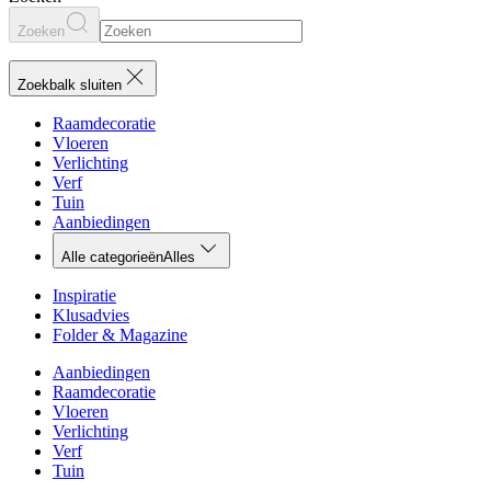
Zoeken
Zoekbalk sluiten
Raamdecoratie
Vloeren
Verlichting
Verf
Tuin
Aanbiedingen
Alle categorieën
Alles
Inspiratie
Klusadvies
Folder & Magazine
Aanbiedingen
Raamdecoratie
Vloeren
Verlichting
Verf
Tuin