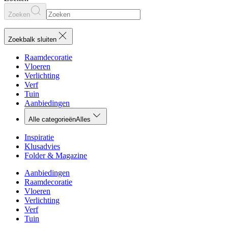
Zoeken
Zoekbalk sluiten
Raamdecoratie
Vloeren
Verlichting
Verf
Tuin
Aanbiedingen
Alle categorieën
Alles
Inspiratie
Klusadvies
Folder & Magazine
Aanbiedingen
Raamdecoratie
Vloeren
Verlichting
Verf
Tuin