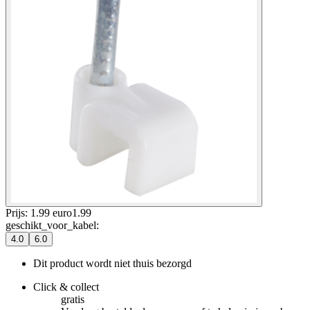
Prijs: 1.99 euro
1
.
99
geschikt_voor_kabel
:
4.0
6.0
Dit product wordt niet thuis bezorgd
Click & collect
gratis