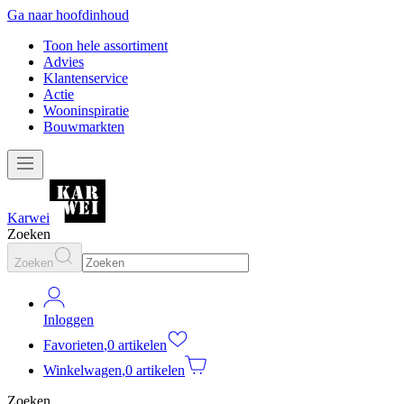
Ga naar hoofdinhoud
Toon hele assortiment
Advies
Klantenservice
Actie
Wooninspiratie
Bouwmarkten
Karwei
Zoeken
Zoeken
Inloggen
Favorieten
,
0 artikelen
Winkelwagen
,
0 artikelen
Zoeken