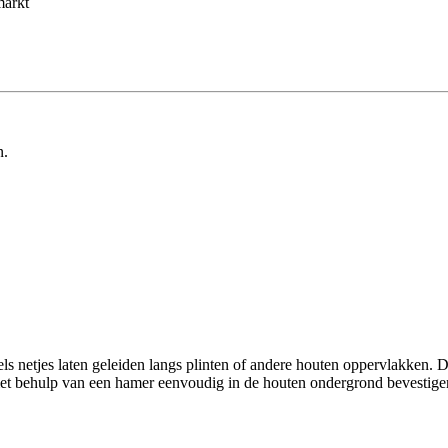
markt
n.
tjes laten geleiden langs plinten of andere houten oppervlakken. Deze 
 met behulp van een hamer eenvoudig in de houten ondergrond bevestige