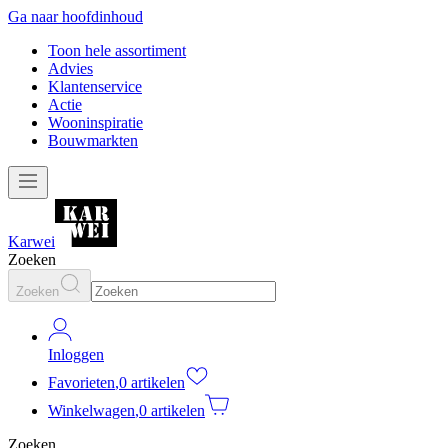
Ga naar hoofdinhoud
Toon hele assortiment
Advies
Klantenservice
Actie
Wooninspiratie
Bouwmarkten
Karwei
Zoeken
Zoeken
Inloggen
Favorieten
,
0 artikelen
Winkelwagen
,
0 artikelen
Zoeken