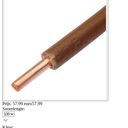
Prijs: 57.99 euro
57
.
99
Snoerlengte
:
Kleur
: