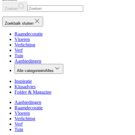
Zoeken
Zoekbalk sluiten
Raamdecoratie
Vloeren
Verlichting
Verf
Tuin
Aanbiedingen
Alle categorieën
Alles
Inspiratie
Klusadvies
Folder & Magazine
Aanbiedingen
Raamdecoratie
Vloeren
Verlichting
Verf
Tuin