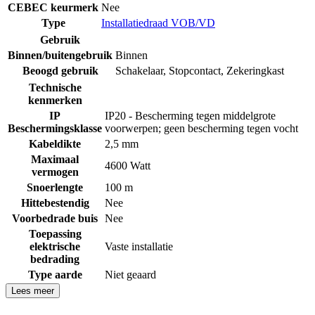
CEBEC keurmerk
Nee
Type
Installatiedraad VOB/VD
Gebruik
Binnen/buitengebruik
Binnen
Beoogd gebruik
Schakelaar
,
Stopcontact
,
Zekeringkast
Technische
kenmerken
IP
IP20 - Bescherming tegen middelgrote
Beschermingsklasse
voorwerpen; geen bescherming tegen vocht
Kabeldikte
2,5 mm
Maximaal
4600 Watt
vermogen
Snoerlengte
100 m
Hittebestendig
Nee
Voorbedrade buis
Nee
Toepassing
elektrische
Vaste installatie
bedrading
Type aarde
Niet geaard
Lees meer