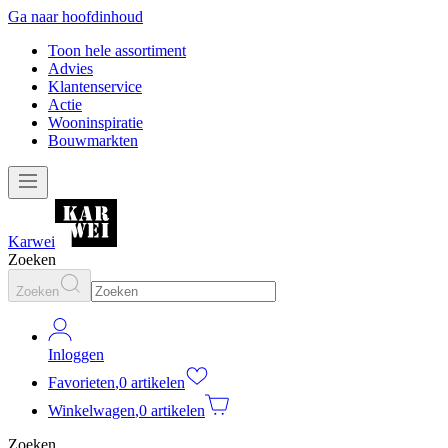
Ga naar hoofdinhoud
Toon hele assortiment
Advies
Klantenservice
Actie
Wooninspiratie
Bouwmarkten
Karwei
Zoeken
Zoeken
Inloggen
Favorieten
,
0 artikelen
Winkelwagen
,
0 artikelen
Zoeken