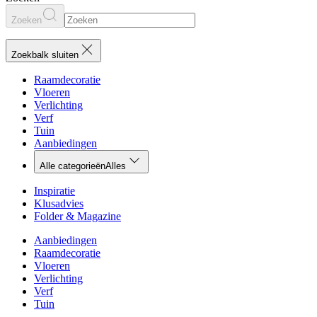
Zoeken
Zoekbalk sluiten
Raamdecoratie
Vloeren
Verlichting
Verf
Tuin
Aanbiedingen
Alle categorieën
Alles
Inspiratie
Klusadvies
Folder & Magazine
Aanbiedingen
Raamdecoratie
Vloeren
Verlichting
Verf
Tuin