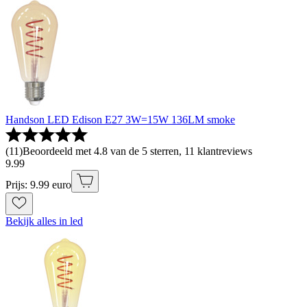
Handson LED Edison E27 3W=15W 136LM smoke
(
11
)
Beoordeeld met 4.8 van de 5 sterren, 11 klantreviews
9
.
99
Prijs: 9.99 euro
Bekijk alles in led