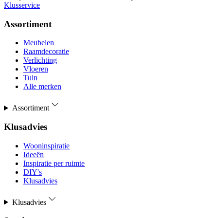
Klusservice
Assortiment
Meubelen
Raamdecoratie
Verlichting
Vloeren
Tuin
Alle merken
Assortiment
Klusadvies
Wooninspiratie
Ideeën
Inspiratie per ruimte
DIY's
Klusadvies
Klusadvies