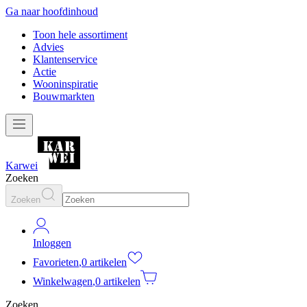
Ga naar hoofdinhoud
Toon hele assortiment
Advies
Klantenservice
Actie
Wooninspiratie
Bouwmarkten
Karwei
Zoeken
Zoeken
Inloggen
Favorieten
,
0 artikelen
Winkelwagen
,
0 artikelen
Zoeken