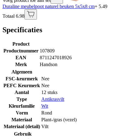
Voeg product toe aan set
Duraline meubelpoot naturel beuken 5x5x8 cm
+ 5.49
Totaal 6.98
Specificaties
Product
Productnummer
107809
EAN
8711247018926
Merk
Handson
Algemeen
FSC-keurmerk
Nee
PEFC Keurmerk
Nee
Aantal
12 stuks
Type
Antikrasvilt
Kleurfamilie
Wit
Vorm
Rond
Materiaal
Plant-/gras (vezel)
Materiaal (detail)
Vilt
Gebruik