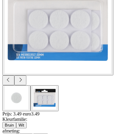
Prijs: 3.49 euro
3
.
49
Kleurfamilie
:
Bruin
Wit
afmeting
: