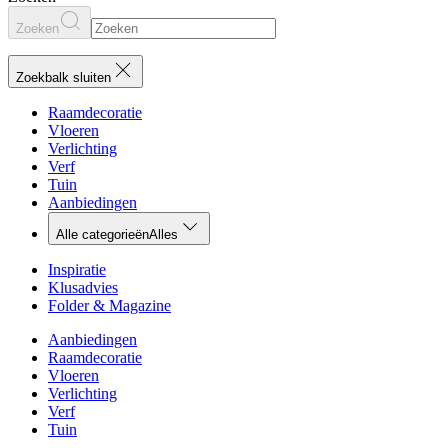
Zoeken
Zoekbalk sluiten
Raamdecoratie
Vloeren
Verlichting
Verf
Tuin
Aanbiedingen
Alle categorieën
Alles
Inspiratie
Klusadvies
Folder & Magazine
Aanbiedingen
Raamdecoratie
Vloeren
Verlichting
Verf
Tuin