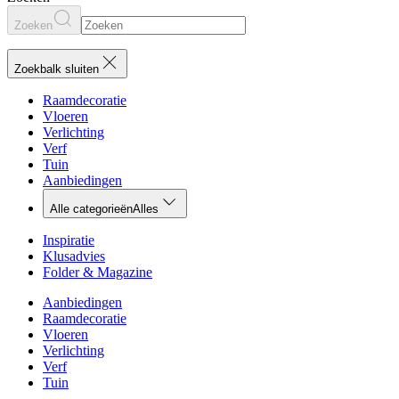
Zoeken
Zoekbalk sluiten
Raamdecoratie
Vloeren
Verlichting
Verf
Tuin
Aanbiedingen
Alle categorieën
Alles
Inspiratie
Klusadvies
Folder & Magazine
Aanbiedingen
Raamdecoratie
Vloeren
Verlichting
Verf
Tuin