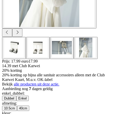
Prijs: 17.99 euro
17
.
99
14.39
met Club Karwei
20% korting
20% korting op bijna alle sanitair accessoires alleen met de Club
Karwei Kaart, M.u.v. OK-label
Bekijk
alle producten uit deze actie.
Aanbieding nog
7
dagen geldig
enkel_dubbel
:
Dubbel
Enkel
afmeting
:
10.5cm
40cm
kleur
: