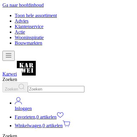
Ga naar hoofdinhoud
Toon hele assortiment
Advies
Klantenservice
Actie
Wooninspiratie
Bouwmarkten
Karwei
Zoeken
Zoeken
Inloggen
Favorieten
,
0 artikelen
Winkelwagen
,
0 artikelen
Zoeken