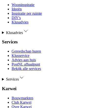
Wooninspiratie
Ideeën
Inspiratie per ruimte
DIY's
Klusadvies
Klusadvies
Services
Gereedschap huren
Klusservice
Advies aan huis
PostNL afhaalpunt
Bekijk alle services
Services
Karwei
Bouwmarkten
Club Karwei
Over Karwei