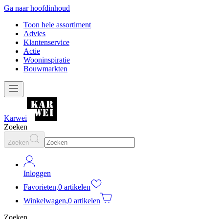
Ga naar hoofdinhoud
Toon hele assortiment
Advies
Klantenservice
Actie
Wooninspiratie
Bouwmarkten
Karwei
Zoeken
Zoeken
Inloggen
Favorieten
,
0 artikelen
Winkelwagen
,
0 artikelen
Zoeken