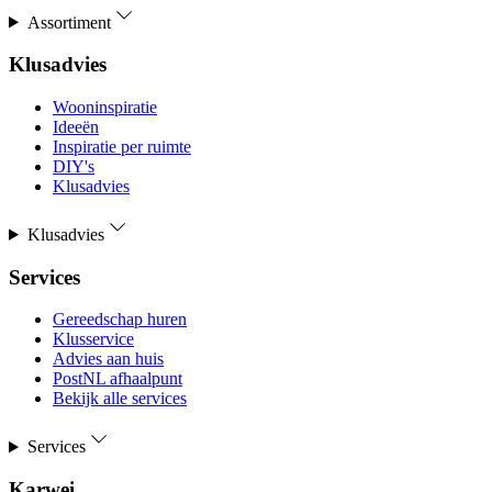
Assortiment
Klusadvies
Wooninspiratie
Ideeën
Inspiratie per ruimte
DIY's
Klusadvies
Klusadvies
Services
Gereedschap huren
Klusservice
Advies aan huis
PostNL afhaalpunt
Bekijk alle services
Services
Karwei