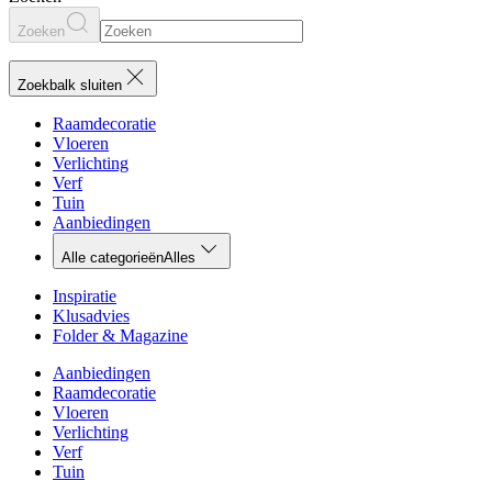
Zoeken
Zoekbalk sluiten
Raamdecoratie
Vloeren
Verlichting
Verf
Tuin
Aanbiedingen
Alle categorieën
Alles
Inspiratie
Klusadvies
Folder & Magazine
Aanbiedingen
Raamdecoratie
Vloeren
Verlichting
Verf
Tuin