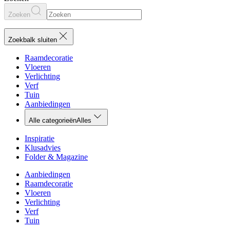
Zoeken
Zoekbalk sluiten
Raamdecoratie
Vloeren
Verlichting
Verf
Tuin
Aanbiedingen
Alle categorieën
Alles
Inspiratie
Klusadvies
Folder & Magazine
Aanbiedingen
Raamdecoratie
Vloeren
Verlichting
Verf
Tuin