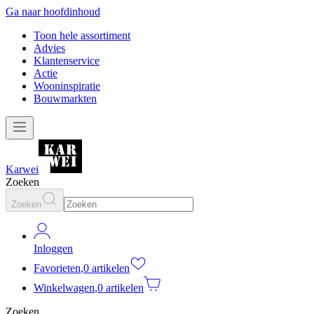
Ga naar hoofdinhoud
Toon hele assortiment
Advies
Klantenservice
Actie
Wooninspiratie
Bouwmarkten
Karwei
Zoeken
Zoeken
Inloggen
Favorieten
,
0 artikelen
Winkelwagen
,
0 artikelen
Zoeken