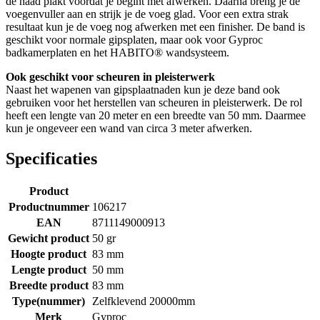
de naad plakt voordat je begint met afwerken. Daarna breng je de
voegenvuller aan en strijk je de voeg glad. Voor een extra strak
resultaat kun je de voeg nog afwerken met een finisher. De band is
geschikt voor normale gipsplaten, maar ook voor Gyproc
badkamerplaten en het HABITO® wandsysteem.
Ook geschikt voor scheuren in pleisterwerk
Naast het wapenen van gipsplaatnaden kun je deze band ook
gebruiken voor het herstellen van scheuren in pleisterwerk. De rol
heeft een lengte van 20 meter en een breedte van 50 mm. Daarmee
kun je ongeveer een wand van circa 3 meter afwerken.
Specificaties
Product
Productnummer
106217
EAN
8711149000913
Gewicht product
50 gr
Hoogte product
83 mm
Lengte product
50 mm
Breedte product
83 mm
Type(nummer)
Zelfklevend 20000mm
Merk
Gyproc