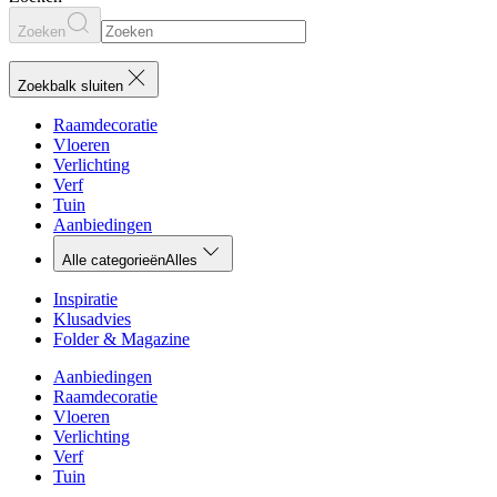
Zoeken
Zoekbalk sluiten
Raamdecoratie
Vloeren
Verlichting
Verf
Tuin
Aanbiedingen
Alle categorieën
Alles
Inspiratie
Klusadvies
Folder & Magazine
Aanbiedingen
Raamdecoratie
Vloeren
Verlichting
Verf
Tuin