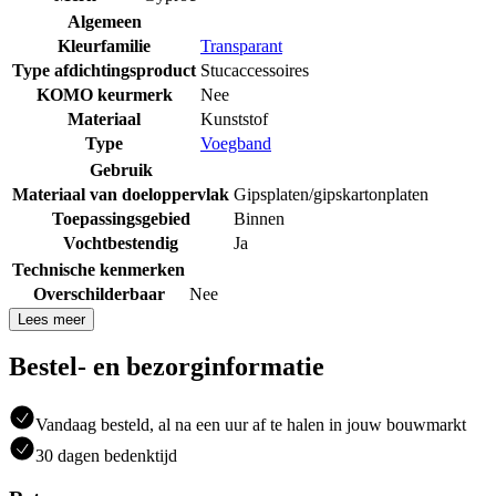
Algemeen
Kleurfamilie
Transparant
Type afdichtingsproduct
Stucaccessoires
KOMO keurmerk
Nee
Materiaal
Kunststof
Type
Voegband
Gebruik
Materiaal van doeloppervlak
Gipsplaten/gipskartonplaten
Toepassingsgebied
Binnen
Vochtbestendig
Ja
Technische kenmerken
Overschilderbaar
Nee
Lees meer
Bestel- en bezorginformatie
Vandaag besteld, al na een uur af te halen in jouw bouwmarkt
30 dagen bedenktijd