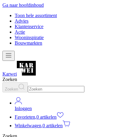
Ga naar hoofdinhoud
Toon hele assortiment
Advies
Klantenservice
Actie
Wooninspiratie
Bouwmarkten
Karwei
Zoeken
Zoeken
Inloggen
Favorieten
,
0 artikelen
Winkelwagen
,
0 artikelen
Zoeken