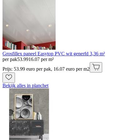
Grosfillex paneel Easytop PVC wit generfd 3,36 m²
per pak
53
.
99
16.07 per m²
Prijs: 53.99 euro per pak, 16.07 euro per m2
Bekijk alles in planchet