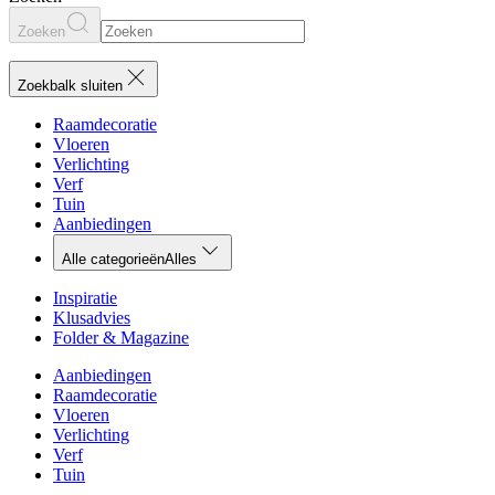
Zoeken
Zoekbalk sluiten
Raamdecoratie
Vloeren
Verlichting
Verf
Tuin
Aanbiedingen
Alle categorieën
Alles
Inspiratie
Klusadvies
Folder & Magazine
Aanbiedingen
Raamdecoratie
Vloeren
Verlichting
Verf
Tuin