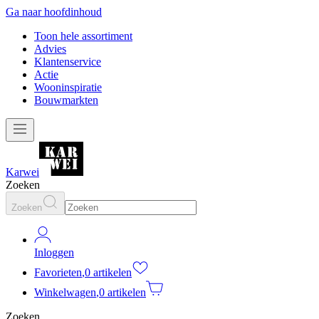
Ga naar hoofdinhoud
Toon hele assortiment
Advies
Klantenservice
Actie
Wooninspiratie
Bouwmarkten
Karwei
Zoeken
Zoeken
Inloggen
Favorieten
,
0 artikelen
Winkelwagen
,
0 artikelen
Zoeken