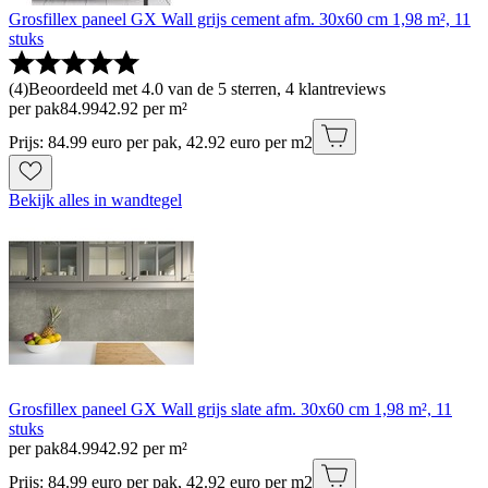
Grosfillex paneel GX Wall grijs cement afm. 30x60 cm 1,98 m², 11
stuks
(
4
)
Beoordeeld met 4.0 van de 5 sterren, 4 klantreviews
per pak
84
.
99
42.92 per m²
Prijs: 84.99 euro per pak, 42.92 euro per m2
Bekijk alles in wandtegel
Grosfillex paneel GX Wall grijs slate afm. 30x60 cm 1,98 m², 11
stuks
per pak
84
.
99
42.92 per m²
Prijs: 84.99 euro per pak, 42.92 euro per m2