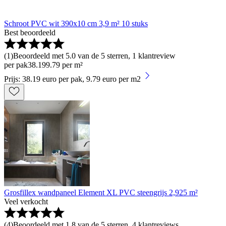
Schroot PVC wit 390x10 cm 3,9 m² 10 stuks
Best beoordeeld
(
1
)
Beoordeeld met 5.0 van de 5 sterren, 1 klantreview
per pak
38
.
19
9.79 per m²
Prijs: 38.19 euro per pak, 9.79 euro per m2
Grosfillex wandpaneel Element XL PVC steengrijs 2,925 m²
Veel verkocht
(
4
)
Beoordeeld met 1.8 van de 5 sterren, 4 klantreviews