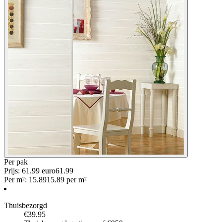
Per
pak
Prijs: 61.99 euro
61
.
99
Per
m²
:
15.89
15.89
per
m²
Thuisbezorgd
€39.95