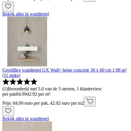
Bekijk alles in wandtegel
Grosfillex wandtegel GX Wall+ beige concrete 30 x 60 cm 1,98 m²
(11 stuks)
(
1
)
Beoordeeld met 5.0 van de 5 sterren, 1 klantreview
per pak
84
.
99
42.92 per m²
Prijs: 84.99 euro per pak, 42.92 euro per m2
Bekijk alles in wandtegel