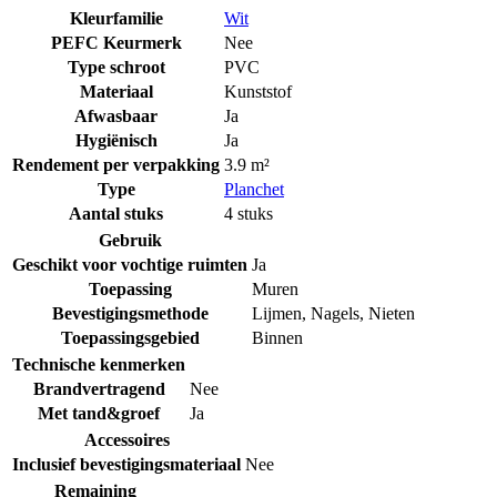
Kleurfamilie
Wit
PEFC Keurmerk
Nee
Type schroot
PVC
Materiaal
Kunststof
Afwasbaar
Ja
Hygiënisch
Ja
Rendement per verpakking
3.9 m²
Type
Planchet
Aantal stuks
4 stuks
Gebruik
Geschikt voor vochtige ruimten
Ja
Toepassing
Muren
Bevestigingsmethode
Lijmen
,
Nagels
,
Nieten
Toepassingsgebied
Binnen
Technische kenmerken
Brandvertragend
Nee
Met tand&groef
Ja
Accessoires
Inclusief bevestigingsmateriaal
Nee
Remaining