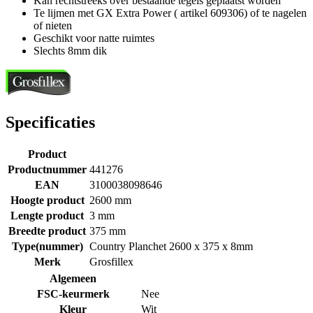
Kan rechtstreeks over bestaande tegels geplaatst worden
Te lijmen met GX Extra Power ( artikel 609306) of te nagelen
of nieten
Geschikt voor natte ruimtes
Slechts 8mm dik
Specificaties
Product
Productnummer
441276
EAN
3100038098646
Hoogte product
2600 mm
Lengte product
3 mm
Breedte product
375 mm
Type(nummer)
Country Planchet 2600 x 375 x 8mm
Merk
Grosfillex
Algemeen
FSC-keurmerk
Nee
Kleur
Wit