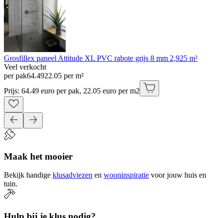
Grosfillex paneel Attitude XL PVC rabote grijs 8 mm 2,925 m²
Veel verkocht
per pak
64
.
49
22.05 per m²
Prijs: 64.49 euro per pak, 22.05 euro per m2
Maak het mooier
Bekijk handige
klusadviezen
en
wooninspiratie
voor jouw huis en
tuin.
Hulp bij je klus nodig?