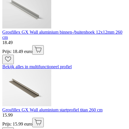
Grosfillex GX Wall aluminium binnen-/buitenhoek 12x12mm 260
cm
18
.
49
Prijs: 18.49 euro
Bekijk alles in multifunctioneel profiel
Grosfillex GX Wall aluminium startprofiel titan 260 cm
15
.
99
Prijs: 15.99 euro