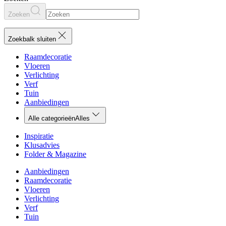
Zoeken
Zoekbalk sluiten
Raamdecoratie
Vloeren
Verlichting
Verf
Tuin
Aanbiedingen
Alle categorieën
Alles
Inspiratie
Klusadvies
Folder & Magazine
Aanbiedingen
Raamdecoratie
Vloeren
Verlichting
Verf
Tuin