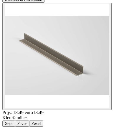
Prijs: 18.49 euro
18
.
49
Kleurfamilie
:
Grijs
Zilver
Zwart