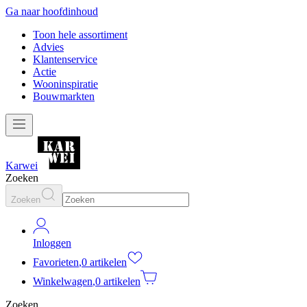
Ga naar hoofdinhoud
Toon hele assortiment
Advies
Klantenservice
Actie
Wooninspiratie
Bouwmarkten
Karwei
Zoeken
Zoeken
Inloggen
Favorieten
,
0 artikelen
Winkelwagen
,
0 artikelen
Zoeken