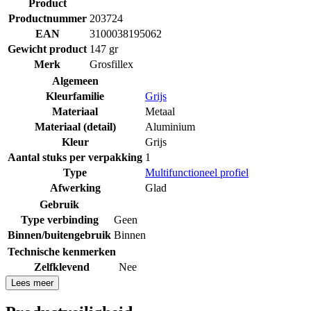
Product
Productnummer
203724
EAN
3100038195062
Gewicht product
147 gr
Merk
Grosfillex
Algemeen
Kleurfamilie
Grijs
Materiaal
Metaal
Materiaal (detail)
Aluminium
Kleur
Grijs
Aantal stuks per verpakking
1
Type
Multifunctioneel profiel
Afwerking
Glad
Gebruik
Type verbinding
Geen
Binnen/buitengebruik
Binnen
Technische kenmerken
Zelfklevend
Nee
Lees meer