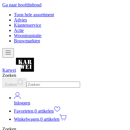
Ga naar hoofdinhoud
Toon hele assortiment
Advies
Klantenservice
Actie
Wooninspiratie
Bouwmarkten
Karwei
Zoeken
Zoeken
Inloggen
Favorieten
,
0 artikelen
Winkelwagen
,
0 artikelen
Zoeken