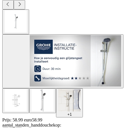
+
1
Prijs: 58.99 euro
58
.
99
aantal_standen_handdouchekop
: