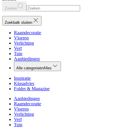
Zoeken
Zoekbalk sluiten
Raamdecoratie
Vloeren
Verlichting
Verf
Tuin
Aanbiedingen
Alle categorieën
Alles
Inspiratie
Klusadvies
Folder & Magazine
Aanbiedingen
Raamdecoratie
Vloeren
Verlichting
Verf
Tuin