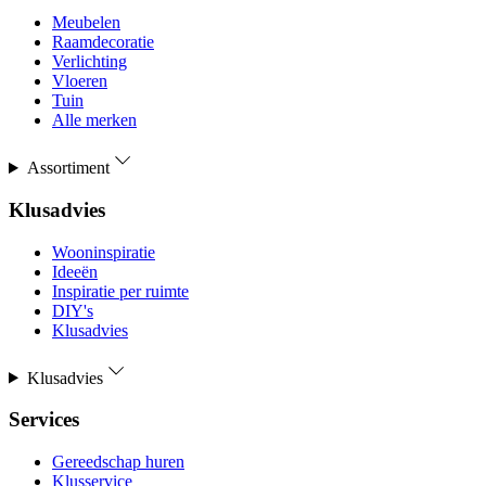
Meubelen
Raamdecoratie
Verlichting
Vloeren
Tuin
Alle merken
Assortiment
Klusadvies
Wooninspiratie
Ideeën
Inspiratie per ruimte
DIY's
Klusadvies
Klusadvies
Services
Gereedschap huren
Klusservice