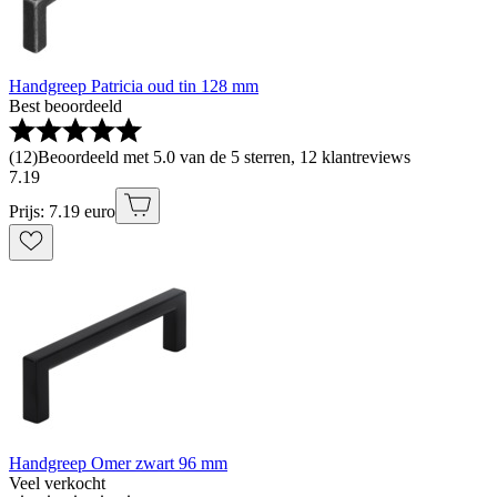
Handgreep Patricia oud tin 128 mm
Best beoordeeld
(
12
)
Beoordeeld met 5.0 van de 5 sterren, 12 klantreviews
7
.
19
Prijs: 7.19 euro
Handgreep Omer zwart 96 mm
Veel verkocht