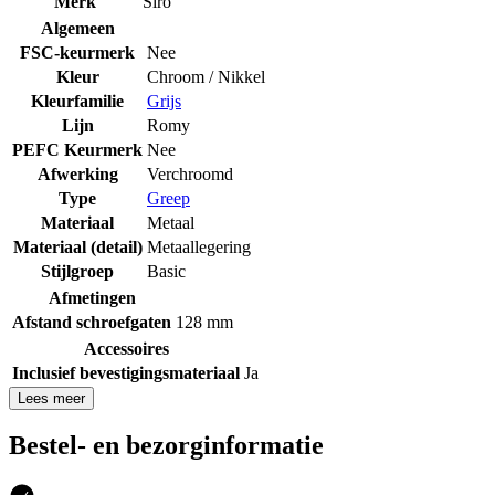
Merk
Siro
Algemeen
FSC-keurmerk
Nee
Kleur
Chroom / Nikkel
Kleurfamilie
Grijs
Lijn
Romy
PEFC Keurmerk
Nee
Afwerking
Verchroomd
Type
Greep
Materiaal
Metaal
Materiaal (detail)
Metaallegering
Stijlgroep
Basic
Afmetingen
Afstand schroefgaten
128 mm
Accessoires
Inclusief bevestigingsmateriaal
Ja
Lees meer
Bestel- en bezorginformatie