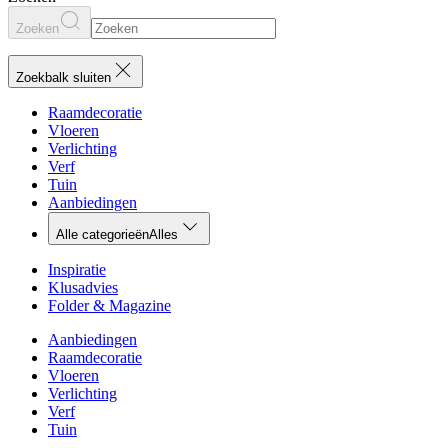
Zoeken
Zoekbalk sluiten
Raamdecoratie
Vloeren
Verlichting
Verf
Tuin
Aanbiedingen
Alle categorieën
Alles
Inspiratie
Klusadvies
Folder & Magazine
Aanbiedingen
Raamdecoratie
Vloeren
Verlichting
Verf
Tuin