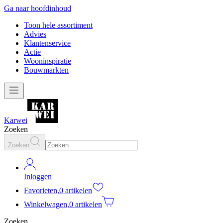
Ga naar hoofdinhoud
Toon hele assortiment
Advies
Klantenservice
Actie
Wooninspiratie
Bouwmarkten
Karwei
Zoeken
Zoeken
Inloggen
Favorieten
,
0 artikelen
Winkelwagen
,
0 artikelen
Zoeken