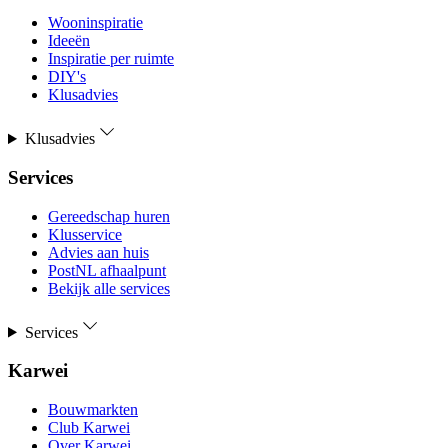
Wooninspiratie
Ideeën
Inspiratie per ruimte
DIY's
Klusadvies
Klusadvies
Services
Gereedschap huren
Klusservice
Advies aan huis
PostNL afhaalpunt
Bekijk alle services
Services
Karwei
Bouwmarkten
Club Karwei
Over Karwei