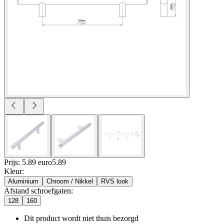
Prijs: 5.89 euro
5
.
89
Kleur
:
Aluminium
Chroom / Nikkel
RVS look
Afstand schroefgaten
:
128
160
Dit product wordt niet thuis bezorgd