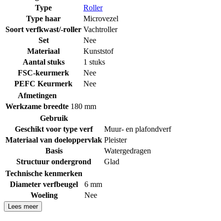
Type
Roller
Type haar
Microvezel
Soort verfkwast/-roller
Vachtroller
Set
Nee
Materiaal
Kunststof
Aantal stuks
1 stuks
FSC-keurmerk
Nee
PEFC Keurmerk
Nee
Afmetingen
Werkzame breedte
180 mm
Gebruik
Geschikt voor type verf
Muur- en plafondverf
Materiaal van doeloppervlak
Pleister
Basis
Watergedragen
Structuur ondergrond
Glad
Technische kenmerken
Diameter verfbeugel
6 mm
Woeling
Nee
Lees meer