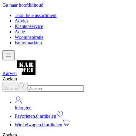
Ga naar hoofdinhoud
Toon hele assortiment
Advies
Klantenservice
Actie
Wooninspiratie
Bouwmarkten
Karwei
Zoeken
Zoeken
Inloggen
Favorieten
,
0 artikelen
Winkelwagen
,
0 artikelen
Zoeken