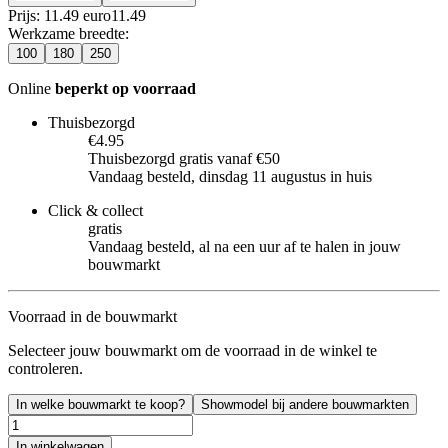
Prijs: 11.49 euro
11
.
49
Werkzame breedte
:
100
180
250
Online
beperkt op voorraad
Thuisbezorgd
€4.95
Thuisbezorgd gratis vanaf €50
Vandaag besteld, dinsdag 11 augustus in huis
Click & collect
gratis
Vandaag besteld, al na een uur af te halen in jouw
bouwmarkt
Voorraad in de bouwmarkt
Selecteer jouw bouwmarkt om de voorraad in de winkel te
controleren.
In welke bouwmarkt te koop?
Showmodel bij andere bouwmarkten
In winkelwagen