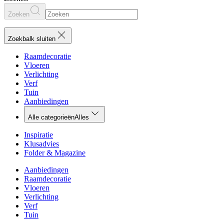
Zoeken
Zoekbalk sluiten
Raamdecoratie
Vloeren
Verlichting
Verf
Tuin
Aanbiedingen
Alle categorieën
Alles
Inspiratie
Klusadvies
Folder & Magazine
Aanbiedingen
Raamdecoratie
Vloeren
Verlichting
Verf
Tuin