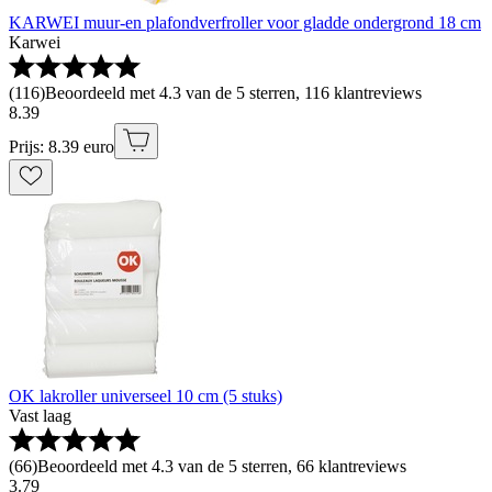
KARWEI muur-en plafondverfroller voor gladde ondergrond 18 cm
Karwei
(
116
)
Beoordeeld met 4.3 van de 5 sterren, 116 klantreviews
8
.
39
Prijs: 8.39 euro
OK lakroller universeel 10 cm (5 stuks)
Vast laag
(
66
)
Beoordeeld met 4.3 van de 5 sterren, 66 klantreviews
3
.
79