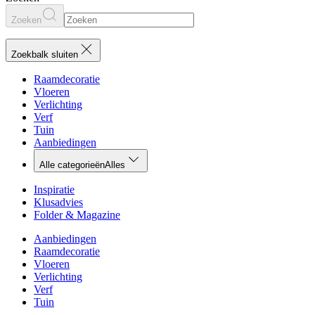
Zoeken
Zoekbalk sluiten
Raamdecoratie
Vloeren
Verlichting
Verf
Tuin
Aanbiedingen
Alle categorieën
Alles
Inspiratie
Klusadvies
Folder & Magazine
Aanbiedingen
Raamdecoratie
Vloeren
Verlichting
Verf
Tuin