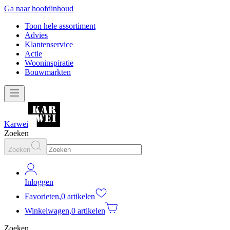
Ga naar hoofdinhoud
Toon hele assortiment
Advies
Klantenservice
Actie
Wooninspiratie
Bouwmarkten
Karwei
Zoeken
Zoeken
Inloggen
Favorieten
,
0 artikelen
Winkelwagen
,
0 artikelen
Zoeken