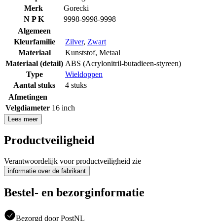
Merk
Gorecki
N P K
9998-9998-9998
Algemeen
Kleurfamilie
Zilver
,
Zwart
Materiaal
Kunststof
,
Metaal
Materiaal (detail)
ABS (Acrylonitril-butadieen-styreen)
Type
Wieldoppen
Aantal stuks
4 stuks
Afmetingen
Velgdiameter
16 inch
Lees meer
Productveiligheid
Verantwoordelijk voor productveiligheid zie
informatie over de fabrikant
Bestel- en bezorginformatie
Bezorgd door PostNL