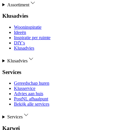
Assortiment
Klusadvies
Wooninspiratie
Ideeën
Inspiratie per ruimte
DIY's
Klusadvies
Klusadvies
Services
Gereedschap huren
Klusservice
Advies aan huis
PostNL afhaalpunt
Bekijk alle services
Services
Karwei