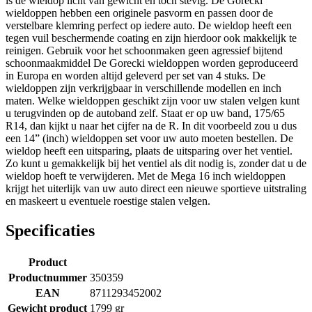
is de wieldop licht van gewicht en toch stevig. De Gorecki
wieldoppen hebben een originele pasvorm en passen door de
verstelbare klemring perfect op iedere auto. De wieldop heeft een
tegen vuil beschermende coating en zijn hierdoor ook makkelijk te
reinigen. Gebruik voor het schoonmaken geen agressief bijtend
schoonmaakmiddel De Gorecki wieldoppen worden geproduceerd
in Europa en worden altijd geleverd per set van 4 stuks. De
wieldoppen zijn verkrijgbaar in verschillende modellen en inch
maten. Welke wieldoppen geschikt zijn voor uw stalen velgen kunt
u terugvinden op de autoband zelf. Staat er op uw band, 175/65
R14, dan kijkt u naar het cijfer na de R. In dit voorbeeld zou u dus
een 14” (inch) wieldoppen set voor uw auto moeten bestellen. De
wieldop heeft een uitsparing, plaats de uitsparing over het ventiel.
Zo kunt u gemakkelijk bij het ventiel als dit nodig is, zonder dat u de
wieldop hoeft te verwijderen. Met de Mega 16 inch wieldoppen
krijgt het uiterlijk van uw auto direct een nieuwe sportieve uitstraling
en maskeert u eventuele roestige stalen velgen.
Specificaties
Product
Productnummer
350359
EAN
8711293452002
Gewicht product
1799 gr